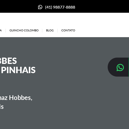
(41) 98877-8888
A
GUINCHO COLOMBO
BLOG
CONTATO
BBES
 PINHAIS
maz Hobbes,
is