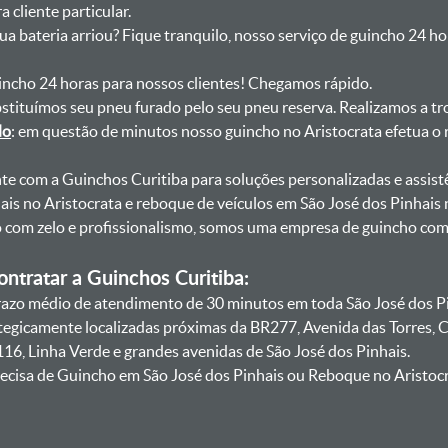
 cliente particular.
sua bateria arriou? Fique tranquilo, nosso serviço de guincho 24 h
uincho 24 horas para nossos clientes! Chegamos rápido.
bstituímos seu pneu furado pelo seu pneu reserva. Realizamos a tr
do
: em questão de minutos nosso guincho no Aristocrata efetua o 
onte com a Guinchos Curitiba para soluções personalizadas e assist
is no Aristocrata e reboque de veículos em São José dos Pinhais 
lo com zelo e profissionalismo, somos uma empresa de guincho co
ntratar a Guinchos Curitiba:
zo médio de atendimento de 30 minutos em toda São José dos Pin
ategicamente localizadas próximas da BR277, Avenida das Torres,
16, Linha Verde e grandes avenidas de São José dos Pinhais.
ecisa de Guincho em São José dos Pinhais ou Reboque no Aristocr