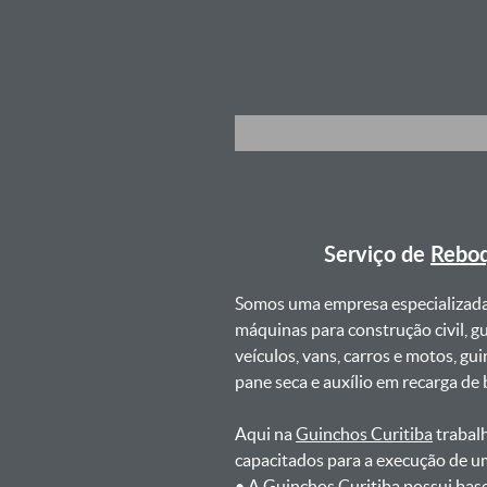
Serviço de
Reboq
Somos uma empresa especializad
máquinas para construção civil, g
veículos, vans, carros e motos, g
pane seca e auxílio em recarga de ba
Aqui na
Guinchos Curitiba
trabalh
capacitados para a execução de u
ㅤㅤ• A Guinchos Curitiba possui bas