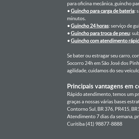
para oficina mecânica, guincho para
•
Guincho para carga de bateria
: 
minutos.
•
Guincho 24 horas
: serviço de g
•
Guincho para troca de pneu
: su
•
Guincho com atendimento rápi
Se bater ou estragar seu carro, c
Socorro 24h em São José dos Pinha
agilidade, cuidamos do seu veícu
Principais vantagens em co
Rápido atendimento, temos um pra
graças a nossas várias bases estr
Contorno Sul, BR 376, PR415, BR1
Atendimento 7 dias da semana, pr
Curitiba (41) 98877-8888