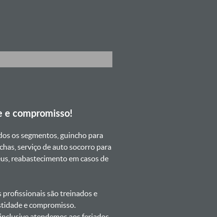
e e compromisso!
dos os segmentos, guincho para
chas, serviço de auto socorro para
neus, reabastecimento em casos de
profissionais são treinados e
estidade e compromisso.
s inclusive atendemos aos feriados