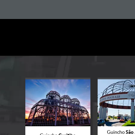
São 
Guincho