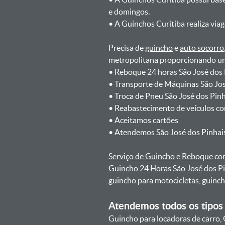
e domingos.
ㅤㅤ• A Guinchos Curitiba realiza via
Precisa de
guincho
e
auto socorro
metropolitana proporcionando um 
ㅤㅤ• Reboque 24 horas São José dos
ㅤㅤ• Transporte de Máquinas São Jo
ㅤㅤ• Troca de Pneu São José dos Pin
ㅤㅤ• Reabastecimento de veículos c
ㅤㅤ• Aceitamos cartões
ㅤㅤ• Atendemos São José dos Pinhai
Serviço de Guincho
e
Reboque
com
Guincho 24 Horas São José dos P
guincho para motocicletas, guinc
Atendemos todos os tipos 
Guincho para locadoras de carro, 