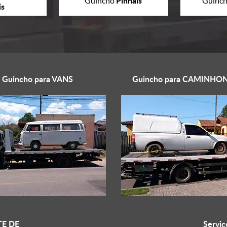
Pinhais
Guincho
Guinc
is
Guincho para
VANS
Guincho para
CAMINHON
E DE
Serviç