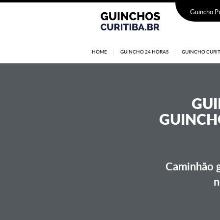
Guincho Pi
HOME
GUINCHO 24 HORAS
GUINCHO CURIT
GU
GUINCHO
Caminhão g
n