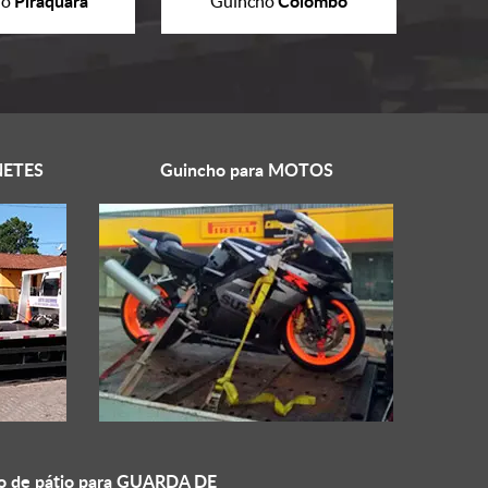
Piraquara
Colombo
ho
Guincho
ETES
Guincho para
MOTOS
o de pátio para
GUARDA DE