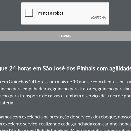
ENVIAR
ue 24 horas em São José dos Pinhais
com agilidad
a em
Guinchos 24 horas
com mais de 10 anos e com clientes em to
uincho para empilhadeiras, guincho para tratores, guincho para lan
uincho para transporte de caixas e também o serviço de troca de p
teria. ㅤㅤ
amos com excelência na prestação de serviços de reboque, nossos 
m excelente serviço, realizando cada guinchada com carinho, hon
e em São José dos Pinhais funciona 24 horas por dia, todos os dia