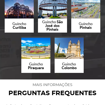
São
Guincho
Guincho
Guincho
José dos
Curitiba
Pinhais
Pinhais
Guincho
Guincho
Piraquara
Colombo
MAIS INFORMAÇÕES
PERGUNTAS FREQUENTES