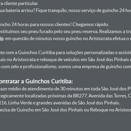
 cliente particular.
sua bateria arriou? Fique tranquilo, nosso serviço de guincho 24 h
uincho 24 horas para nossos clientes! Chegamos rápido.
bstituímos seu pneu furado pelo seu pneu reserva. Realizamos a tr
do
: em questão de minutos nosso guincho no Aristocrata efetua o 
onte com a Guinchos Curitiba para soluções personalizadas e assist
is no Aristocrata e reboque de veículos em São José dos Pinhais 
lo com zelo e profissionalismo, somos uma empresa de guincho co
ntratar a Guinchos Curitiba:
zo médio de atendimento de 30 minutos em toda São José dos Pin
ategicamente localizadas próximas da BR277, Avenida das Torres,
16, Linha Verde e grandes avenidas de São José dos Pinhais.
ecisa de Guincho em São José dos Pinhais ou Reboque no Aristocr