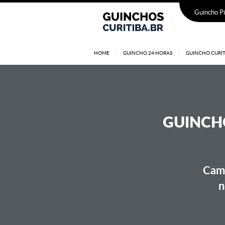
Guincho Pi
HOME
GUINCHO 24 HORAS
GUINCHO CURIT
GUINCHO
Cami
n