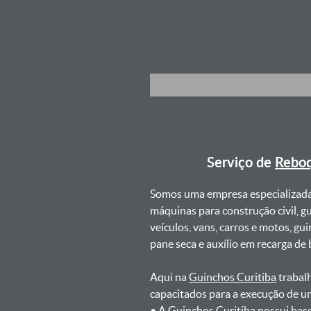
Serviço de
Reboq
Somos uma empresa especializad
máquinas para construção civil, g
veículos, vans, carros e motos, g
pane seca e auxílio em recarga de ba
Aqui na
Guinchos Curitiba
trabalh
capacitados para a execução de u
ㅤㅤ• A Guinchos Curitiba possui bas