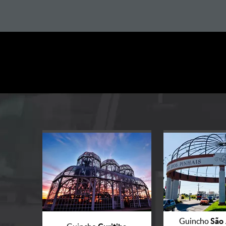
São 
Guincho