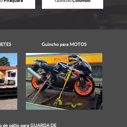
Piraquara
Colombo
ho
Guincho
ETES
Guincho para
MOTOS
o de pátio para
GUARDA DE