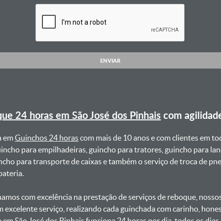
ENVIAR
ue 24 horas em São José dos Pinhais
com agilidad
a em
Guinchos 24 horas
com mais de 10 anos e com clientes em to
uincho para empilhadeiras, guincho para tratores, guincho para lan
uincho para transporte de caixas e também o serviço de troca de p
teria. ㅤㅤ
amos com excelência na prestação de serviços de reboque, nossos 
m excelente serviço, realizando cada guinchada com carinho, hon
e em São José dos Pinhais funciona 24 horas por dia, todos os dia