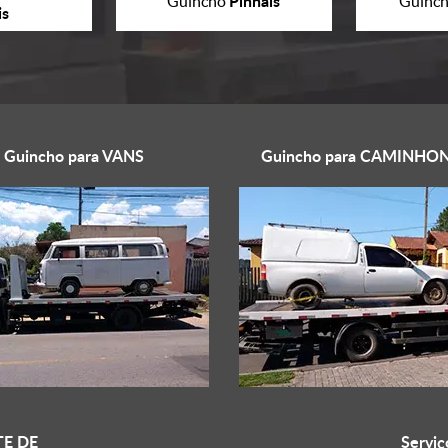
Pinhais
Guincho
Guinc
is
Guincho para
VANS
Guincho para
CAMINHON
E DE
Serviç