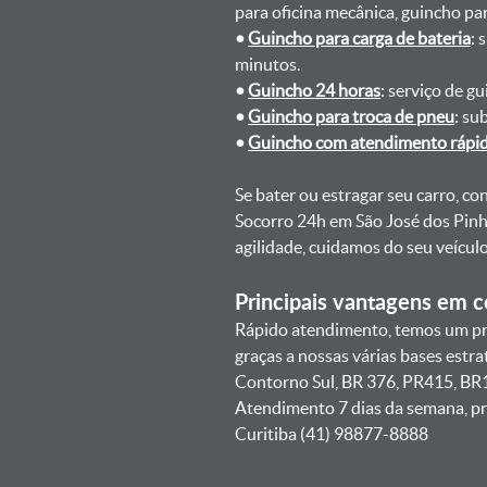
para oficina mecânica, guincho para
•
Guincho para carga de bateria
: 
minutos.
•
Guincho 24 horas
: serviço de g
•
Guincho para troca de pneu
: su
•
Guincho com atendimento rápi
Se bater ou estragar seu carro, c
Socorro 24h em São José dos Pinha
agilidade, cuidamos do seu veícu
Principais vantagens em co
Rápido atendimento, temos um pra
graças a nossas várias bases estr
Contorno Sul, BR 376, PR415, BR1
Atendimento 7 dias da semana, pr
Curitiba (41) 98877-8888