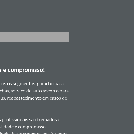
e e compromisso!
dos os segmentos, guincho para
chas, serviço de auto socorro para
neus, reabastecimento em casos de
profissionais são treinados e
estidade e compromisso.
s inclusive atendemos aos feriados