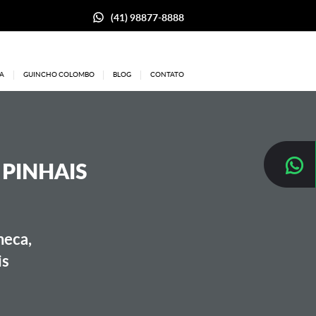
(41) 98877-8888
A
GUINCHO COLOMBO
BLOG
CONTATO
 PINHAIS
neca,
is