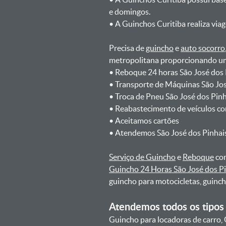
e domingos.
ㅤㅤ• A Guinchos Curitiba realiza via
Precisa de
guincho
e
auto socorro
metropolitana proporcionando um 
ㅤㅤ• Reboque 24 horas São José dos
ㅤㅤ• Transporte de Máquinas São Jo
ㅤㅤ• Troca de Pneu São José dos Pin
ㅤㅤ• Reabastecimento de veículos c
ㅤㅤ• Aceitamos cartões
ㅤㅤ• Atendemos São José dos Pinhai
Serviço de Guincho
e
Reboque
com
Guincho 24 Horas São José dos P
guincho para motocicletas, guinc
Atendemos todos os tipos 
Guincho para locadoras de carro, 