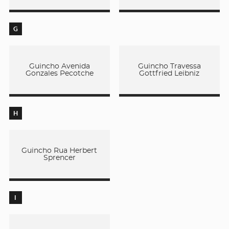
G
Guincho Avenida
Guincho Travessa
Gonzales Pecotche
Gottfried Leibniz
H
Guincho Rua Herbert
Sprencer
I