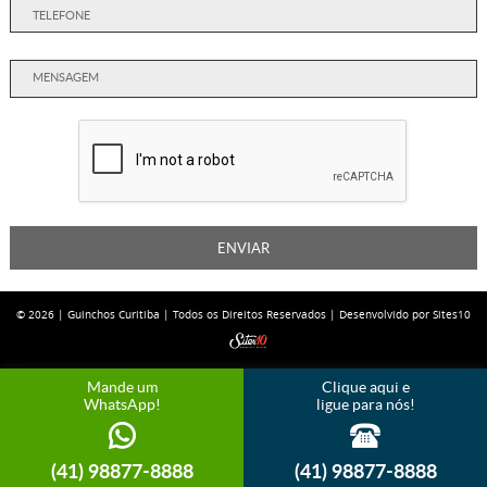
ENVIAR
© 2026 |
Guinchos Curitiba
| Todos os Direitos Reservados |
Desenvolvido por Sites10
Mande um
Clique aqui e
WhatsApp!
ligue para nós!
(41) 98877-8888
(41) 98877-8888