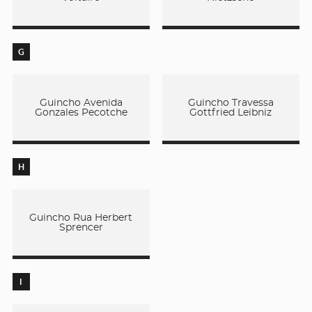
G
Guincho Avenida
Guincho Travessa
Gonzales Pecotche
Gottfried Leibniz
H
Guincho Rua Herbert
Sprencer
I