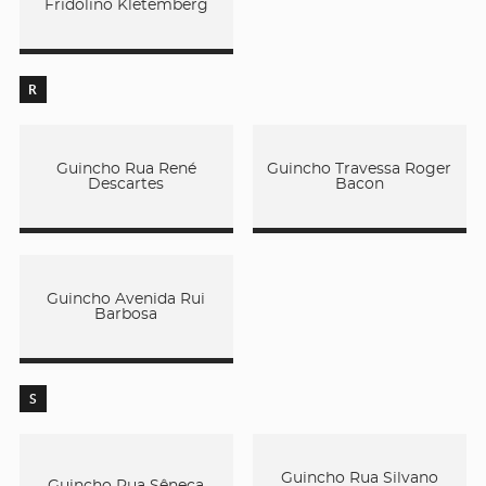
Fridolino Kletemberg
R
Guincho Rua René
Guincho Travessa Roger
Descartes
Bacon
Guincho Avenida Rui
Barbosa
S
Guincho Rua Silvano
Guincho Rua Sêneca