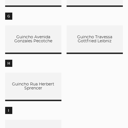
G
Guincho Avenida
Guincho Travessa
Gonzales Pecotche
Gottfried Leibniz
H
Guincho Rua Herbert
Sprencer
I