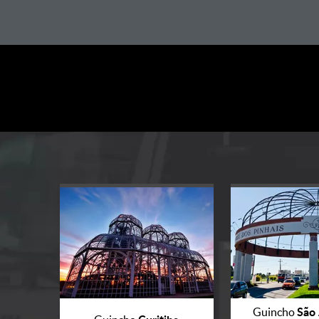
São 
Guincho