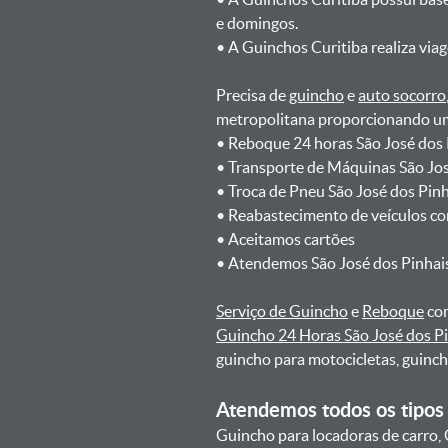
e domingos.
ㅤㅤ• A Guinchos Curitiba realiza via
Precisa de
guincho
e
auto socorro
metropolitana proporcionando um 
ㅤㅤ• Reboque 24 horas São José dos
ㅤㅤ• Transporte de Máquinas São Jo
ㅤㅤ• Troca de Pneu São José dos Pin
ㅤㅤ• Reabastecimento de veículos c
ㅤㅤ• Aceitamos cartões
ㅤㅤ• Atendemos São José dos Pinhai
Serviço de Guincho
e
Reboque
com
Guincho 24 Horas São José dos P
guincho para motocicletas, guinc
Atendemos todos os tipos 
Guincho para locadoras de carro, 