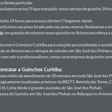
 cliente particular.
sua bateria arriou? Fique tranquilo, nosso serviço de guincho 24 h
uincho 24 horas para nossos clientes! Chegamos rápido.
bstituímos seu pneu furado pelo seu pneu reserva. Realizamos a tr
do
: em questão de minutos nosso guincho no Aristocrata efetua o 
onte com a Guinchos Curitiba para soluções personalizadas e assist
is no Aristocrata e reboque de veículos em São José dos Pinhais 
lo com zelo e profissionalismo, somos uma empresa de guincho co
ntratar a Guinchos Curitiba:
zo médio de atendimento de 30 minutos em toda São José dos Pin
ategicamente localizadas próximas da BR277, Avenida das Torres,
16, Linha Verde e grandes avenidas de São José dos Pinhais.
ecisa de Guincho em São José dos Pinhais ou Reboque no Aristocr