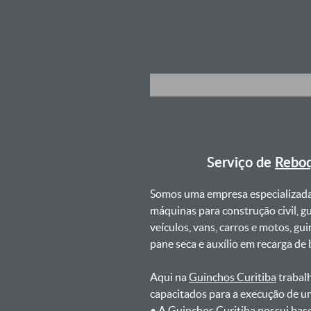
Serviço de
Reboq
Somos uma empresa especializad
máquinas para construção civil, g
veículos, vans, carros e motos, g
pane seca e auxílio em recarga de ba
Aqui na
Guinchos Curitiba
trabalh
capacitados para a execução de u
ㅤㅤ• A Guinchos Curitiba possui bas