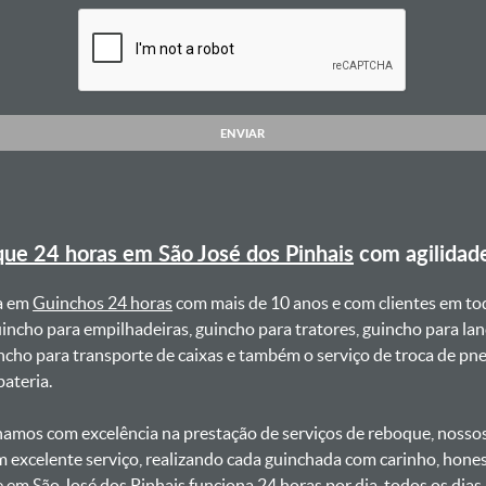
ENVIAR
ue 24 horas em São José dos Pinhais
com agilidad
a em
Guinchos 24 horas
com mais de 10 anos e com clientes em to
uincho para empilhadeiras, guincho para tratores, guincho para lan
uincho para transporte de caixas e também o serviço de troca de p
teria. ㅤㅤ
amos com excelência na prestação de serviços de reboque, nossos 
m excelente serviço, realizando cada guinchada com carinho, hon
e em São José dos Pinhais funciona 24 horas por dia, todos os dia