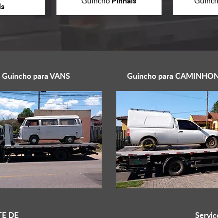
Pinhais
Guincho
Guinc
is
Guincho para
VANS
Guincho para
CAMINHON
E DE
Serviç