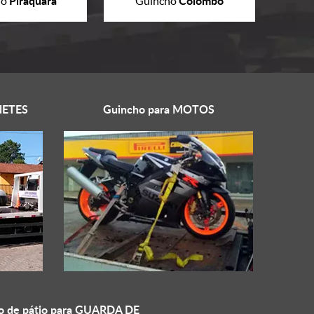
Piraquara
Colombo
ho
Guincho
ETES
Guincho para
MOTOS
o de pátio para
GUARDA DE