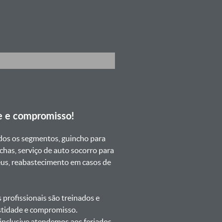
e e compromisso!
dos os segmentos, guincho para
chas, serviço de auto socorro para
neus, reabastecimento em casos de
profissionais são treinados e
estidade e compromisso.
s inclusive atendemos aos feriados