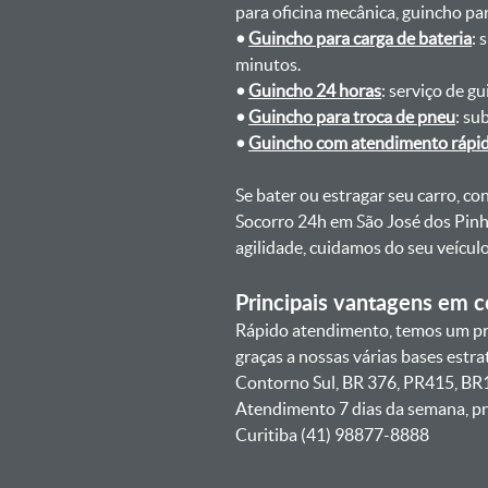
para oficina mecânica, guincho para
•
Guincho para carga de bateria
: 
minutos.
•
Guincho 24 horas
: serviço de g
•
Guincho para troca de pneu
: su
•
Guincho com atendimento rápi
Se bater ou estragar seu carro, c
Socorro 24h em São José dos Pinha
agilidade, cuidamos do seu veícu
Principais vantagens em co
Rápido atendimento, temos um pra
graças a nossas várias bases estr
Contorno Sul, BR 376, PR415, BR1
Atendimento 7 dias da semana, pr
Curitiba (41) 98877-8888