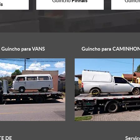
Pinhais
Guincho
Guinc
is
Guincho para
VANS
Guincho para
CAMINHON
E DE
Serviç