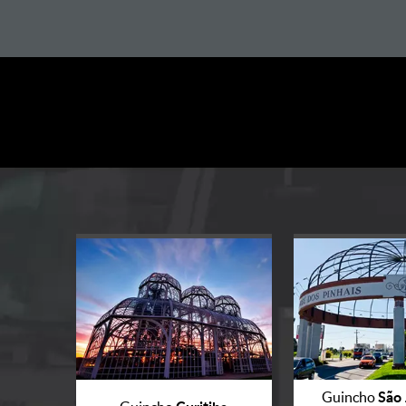
São 
Guincho