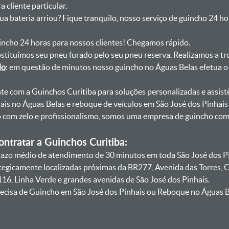
 cliente particular.
sua bateria arriou? Fique tranquilo, nosso serviço de guincho 24 h
uincho 24 horas para nossos clientes! Chegamos rápido.
bstituímos seu pneu furado pelo seu pneu reserva. Realizamos a tr
do
: em questão de minutos nosso guincho no Águas Belas efetua o 
onte com a Guinchos Curitiba para soluções personalizadas e assist
ais no Águas Belas e reboque de veículos em São José dos Pinhais
lo com zelo e profissionalismo, somos uma empresa de guincho co
ntratar a Guinchos Curitiba:
zo médio de atendimento de 30 minutos em toda São José dos Pin
ategicamente localizadas próximas da BR277, Avenida das Torres,
16, Linha Verde e grandes avenidas de São José dos Pinhais.
ecisa de Guincho em São José dos Pinhais ou Reboque no Águas Be