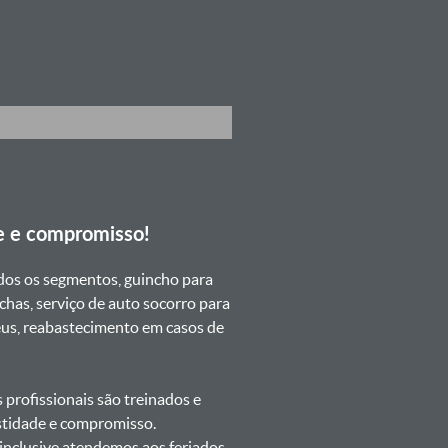
e e compromisso!
dos os segmentos, guincho para
chas, serviço de auto socorro para
neus, reabastecimento em casos de
profissionais são treinados e
estidade e compromisso.
s inclusive atendemos aos feriados