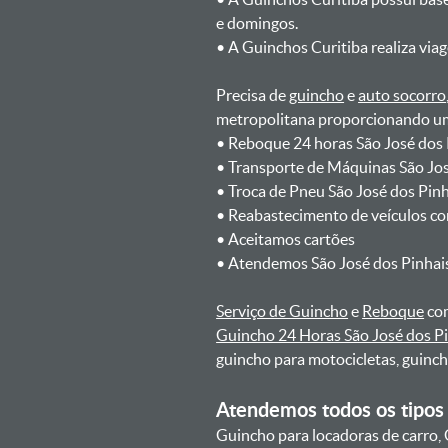
e domingos.
ㅤㅤ• A Guinchos Curitiba realiza via
Precisa de
guincho
e
auto socorro
metropolitana proporcionando um 
ㅤㅤ• Reboque 24 horas São José dos
ㅤㅤ• Transporte de Máquinas São Jo
ㅤㅤ• Troca de Pneu São José dos Pin
ㅤㅤ• Reabastecimento de veículos c
ㅤㅤ• Aceitamos cartões
ㅤㅤ• Atendemos São José dos Pinhai
Serviço de Guincho
e
Reboque
com
Guincho 24 Horas São José dos P
guincho para motocicletas, guinc
Atendemos todos os tipos 
Guincho para locadoras de carro, 