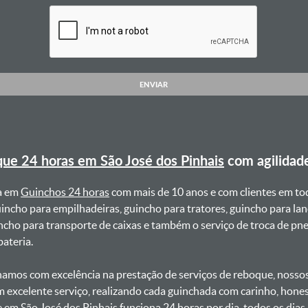
ENVIAR
ue 24 horas em São José dos Pinhais
com agilidad
a em
Guinchos 24 horas
com mais de 10 anos e com clientes em to
uincho para empilhadeiras, guincho para tratores, guincho para lan
uincho para transporte de caixas e também o serviço de troca de p
teria. ㅤㅤ
amos com excelência na prestação de serviços de reboque, nossos 
m excelente serviço, realizando cada guinchada com carinho, hon
e em São José dos Pinhais funciona 24 horas por dia, todos os dia