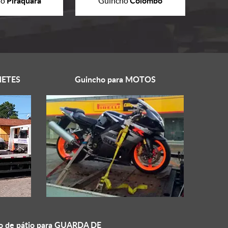
Piraquara
Colombo
ho
Guincho
ETES
Guincho para
MOTOS
o de pátio para
GUARDA DE