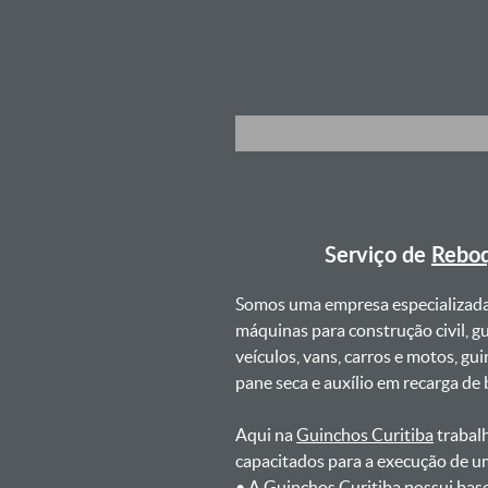
Serviço de
Reboq
Somos uma empresa especializad
máquinas para construção civil, g
veículos, vans, carros e motos, g
pane seca e auxílio em recarga de ba
Aqui na
Guinchos Curitiba
trabalh
capacitados para a execução de u
ㅤㅤ• A Guinchos Curitiba possui bas