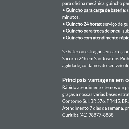
para oficina mecânica, guincho para
•
Guincho para carga de bateria
: 
minutos.
•
Guincho 24 horas
: serviço de g
•
Guincho para troca de pneu
: su
•
Guincho com atendimento rápi
Se bater ou estragar seu carro, c
Socorro 24h em São José dos Pinh
agilidade, cuidamos do seu veícu
Principais vantagens em co
Rápido atendimento, temos um pra
graças a nossas várias bases estr
Contorno Sul, BR 376, PR415, BR1
Atendimento 7 dias da semana, pr
Curitiba (41) 98877-8888