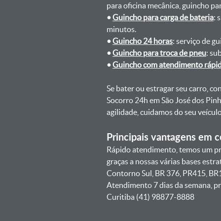
para oficina mecânica, guincho para
•
Guincho para carga de bateria
: 
minutos.
•
Guincho 24 horas
: serviço de g
•
Guincho para troca de pneu
: su
•
Guincho com atendimento rápi
Se bater ou estragar seu carro, c
Socorro 24h em São José dos Pinh
agilidade, cuidamos do seu veícu
Principais vantagens em co
Rápido atendimento, temos um pra
graças a nossas várias bases estr
Contorno Sul, BR 376, PR415, BR1
Atendimento 7 dias da semana, pr
Curitiba (41) 98877-8888