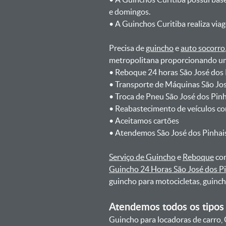
e domingos.
ㅤㅤ• A Guinchos Curitiba realiza via
Precisa de
guincho
e
auto socorro
metropolitana proporcionando um 
ㅤㅤ• Reboque 24 horas São José dos
ㅤㅤ• Transporte de Máquinas São Jo
ㅤㅤ• Troca de Pneu São José dos Pin
ㅤㅤ• Reabastecimento de veículos c
ㅤㅤ• Aceitamos cartões
ㅤㅤ• Atendemos São José dos Pinhai
Serviço de Guincho
e
Reboque
com
Guincho 24 Horas São José dos P
guincho para motocicletas, guinc
Atendemos todos os tipos 
Guincho para locadoras de carro, 