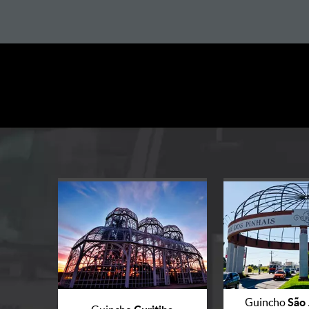
São 
Guincho