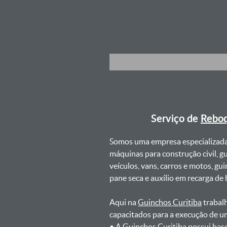
Serviço de
Reboq
Somos uma empresa especializad
máquinas para construção civil, g
veículos, vans, carros e motos, g
pane seca e auxílio em recarga de ba
Aqui na
Guinchos Curitiba
trabalh
capacitados para a execução de u
ㅤㅤ• A Guinchos Curitiba possui bas