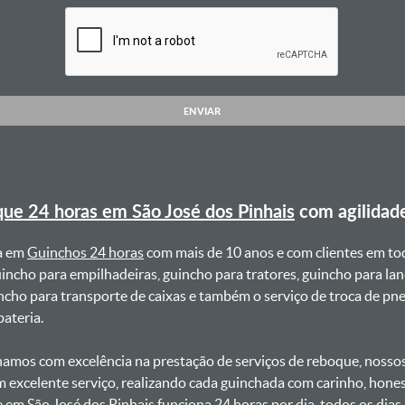
ENVIAR
ue 24 horas em São José dos Pinhais
com agilidad
a em
Guinchos 24 horas
com mais de 10 anos e com clientes em to
uincho para empilhadeiras, guincho para tratores, guincho para lan
uincho para transporte de caixas e também o serviço de troca de p
teria. ㅤㅤ
amos com excelência na prestação de serviços de reboque, nossos 
m excelente serviço, realizando cada guinchada com carinho, hon
e em São José dos Pinhais funciona 24 horas por dia, todos os dia