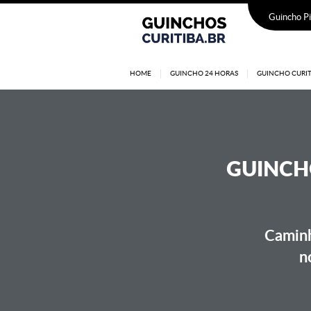
Guincho Pi
HOME
GUINCHO 24 HORAS
GUINCHO CURIT
GUINCHO
Caminh
n