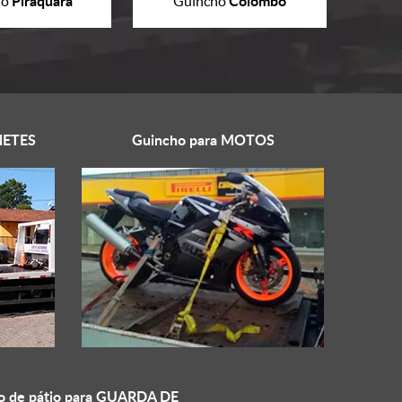
Piraquara
Colombo
ho
Guincho
ETES
Guincho para
MOTOS
o de pátio para
GUARDA DE