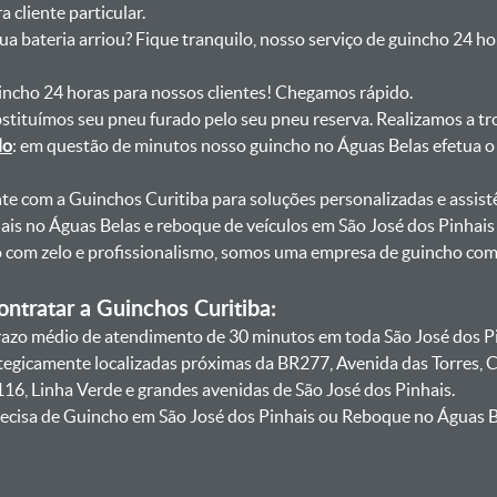
 cliente particular.
sua bateria arriou? Fique tranquilo, nosso serviço de guincho 24 h
uincho 24 horas para nossos clientes! Chegamos rápido.
bstituímos seu pneu furado pelo seu pneu reserva. Realizamos a tr
do
: em questão de minutos nosso guincho no Águas Belas efetua o 
onte com a Guinchos Curitiba para soluções personalizadas e assist
ais no Águas Belas e reboque de veículos em São José dos Pinhais
lo com zelo e profissionalismo, somos uma empresa de guincho co
ntratar a Guinchos Curitiba:
zo médio de atendimento de 30 minutos em toda São José dos Pin
ategicamente localizadas próximas da BR277, Avenida das Torres,
16, Linha Verde e grandes avenidas de São José dos Pinhais.
ecisa de Guincho em São José dos Pinhais ou Reboque no Águas Be