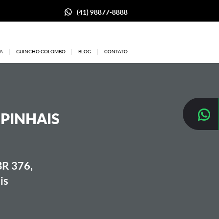
(41) 98877-8888
A
GUINCHO COLOMBO
BLOG
CONTATO
 PINHAIS
BR 376,
is