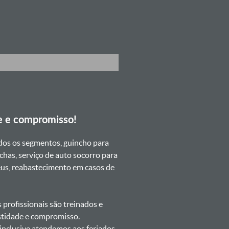
e e compromisso!
dos os segmentos, guincho para
chas, serviço de auto socorro para
neus, reabastecimento em casos de
profissionais são treinados e
estidade e compromisso.
s inclusive atendemos aos feriados