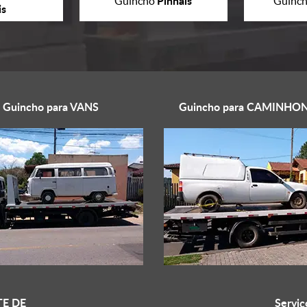
Pinhais
Guincho
Guinc
is
Guincho para
VANS
Guincho para
CAMINHON
E DE
Serviç