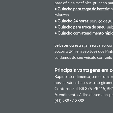
para oficina mecânica, guincho para
•
Guincho para carga de bateria
: 
minutos.
•
Guincho 24 horas
: serviço de g
•
Guincho para troca de pneu
: su
•
Guincho com atendimento rápi
Se bater ou estragar seu carro, c
Socorro 24h em São José dos Pinha
cuidamos do seu veículo com zelo
Principais vantagens em co
Rápido atendimento, temos um pra
nossas várias bases estrategicam
Contorno Sul, BR 376, PR415, BR1
Atendimento 7 dias da semana, pr
(41) 98877-8888