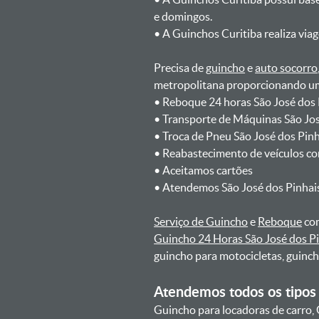
e domingos.
ㅤㅤ• A Guinchos Curitiba realiza via
Precisa de
guincho
e
auto socorro
metropolitana proporcionando um 
ㅤㅤ• Reboque 24 horas São José dos
ㅤㅤ• Transporte de Máquinas São Jo
ㅤㅤ• Troca de Pneu São José dos Pin
ㅤㅤ• Reabastecimento de veículos c
ㅤㅤ• Aceitamos cartões
ㅤㅤ• Atendemos São José dos Pinhai
Serviço de Guincho
e
Reboque
com
Guincho 24 Horas São José dos P
guincho para motocicletas, guinc
Atendemos todos os tipos 
Guincho para locadoras de carro, 