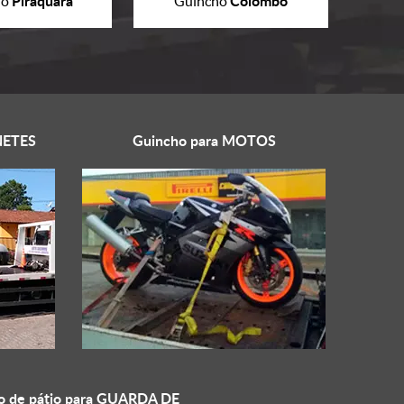
Piraquara
Colombo
ho
Guincho
ETES
Guincho para
MOTOS
o de pátio para
GUARDA DE