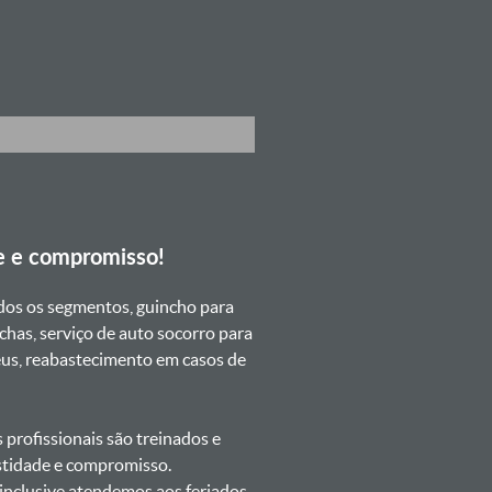
e e compromisso!
dos os segmentos, guincho para
chas, serviço de auto socorro para
neus, reabastecimento em casos de
profissionais são treinados e
estidade e compromisso.
s inclusive atendemos aos feriados