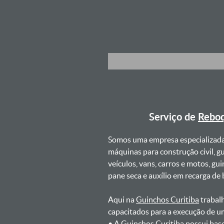
Serviço de
Reboq
Somos uma empresa especializad
máquinas para construção civil, g
veículos, vans, carros e motos, g
pane seca e auxílio em recarga de ba
Aqui na
Guinchos Curitiba
trabalh
capacitados para a execução de u
ㅤㅤ• A Guinchos Curitiba possui bas