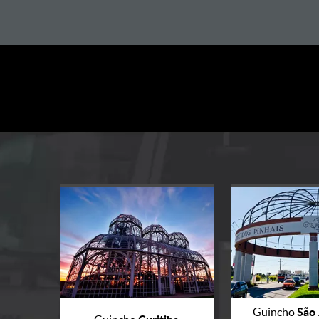
São 
Guincho