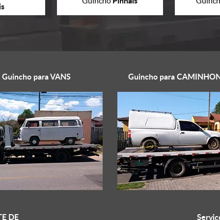
Pinhais
Guincho
Guinc
is
Guincho para
VANS
Guincho para
CAMINHON
E DE
Serviç