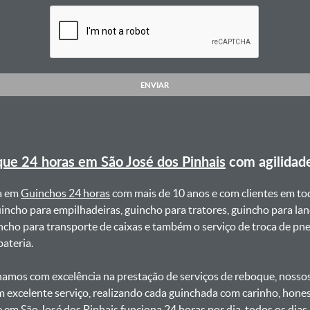
ENVIAR
ue 24 horas em São José dos Pinhais
com agilidad
a em
Guinchos 24 horas
com mais de 10 anos e com clientes em to
uincho para empilhadeiras, guincho para tratores, guincho para lan
uincho para transporte de caixas e também o serviço de troca de p
teria. ㅤㅤ
amos com excelência na prestação de serviços de reboque, nossos 
m excelente serviço, realizando cada guinchada com carinho, hon
e em São José dos Pinhais funciona 24 horas por dia, todos os dia