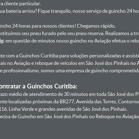
 cliente particular.
sua bateria arriou? Fique tranquilo, nosso serviço de guincho 24 h
uincho 24 horas para nossos clientes! Chegamos rápido.
bstituímos seu pneu furado pelo seu pneu reserva. Realizamos a tr
do
: em questão de minutos nosso guincho no Aviação efetua o rebo
onte com a Guinchos Curitiba para soluções personalizadas e assist
is no Aviação e reboque de veículos em São José dos Pinhais no A
 e profissionalismo, somos uma empresa de guincho comprometida
ntratar a Guinchos Curitiba:
zo médio de atendimento de 30 minutos em toda São José dos Pin
ente localizadas próximas da BR277, Avenida das Torres, Contorno
16, Linha Verde e grandes avenidas de São José dos Pinhais.
ecisa de Guincho em São José dos Pinhais ou Reboque no Aviação,