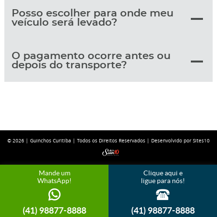
Posso escolher para onde meu
veículo será levado?
O pagamento ocorre antes ou
depois do transporte?
© 2026 |
Guinchos Curitiba
| Todos os Direitos Reservados |
Desenvolvido por Sites10
Mande um
Clique aqui e
WhatsApp!
ligue para nós!
(41) 98877-8888
(41) 98877-8888