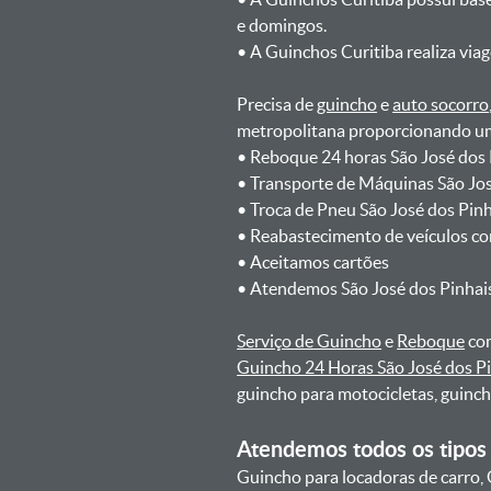
e domingos.
ㅤㅤ• A Guinchos Curitiba realiza via
Precisa de
guincho
e
auto socorro
metropolitana proporcionando um 
ㅤㅤ• Reboque 24 horas São José dos
ㅤㅤ• Transporte de Máquinas São J
ㅤㅤ• Troca de Pneu São José dos Pi
ㅤㅤ• Reabastecimento de veículos c
ㅤㅤ• Aceitamos cartões
ㅤㅤ• Atendemos São José dos Pinhai
Serviço de Guincho
e
Reboque
com
Guincho 24 Horas São José dos P
guincho para motocicletas, guinc
Atendemos todos os tipos 
Guincho para locadoras de carro, 