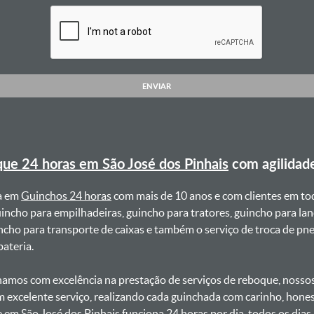
ENVIAR
ue 24 horas em São José dos Pinhais
com agilidad
a em
Guinchos 24 horas
com mais de 10 anos e com clientes em to
uincho para empilhadeiras, guincho para tratores, guincho para lan
uincho para transporte de caixas e também o serviço de troca de p
teria. ㅤㅤ
amos com excelência na prestação de serviços de reboque, nossos 
m excelente serviço, realizando cada guinchada com carinho, hon
e em São José dos Pinhais funciona 24 horas por dia, todos os dia