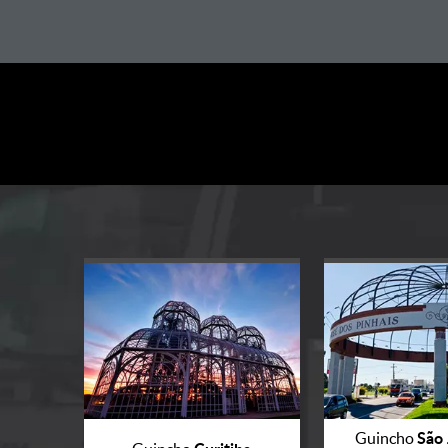
São 
Guincho