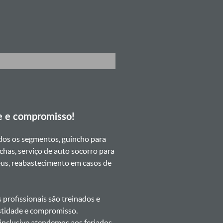
e e compromisso!
dos os segmentos, guincho para
chas, serviço de auto socorro para
neus, reabastecimento em casos de
profissionais são treinados e
estidade e compromisso.
s inclusive atendemos aos feriados