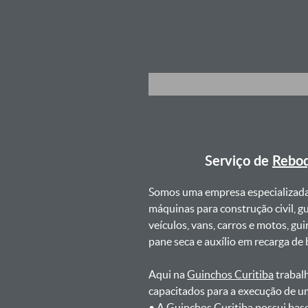
Serviço de
Reboq
Somos uma empresa especializad
máquinas para construção civil, g
veículos, vans, carros e motos, g
pane seca e auxílio em recarga de ba
Aqui na
Guinchos Curitiba
trabalh
capacitados para a execução de u
ㅤㅤ• A Guinchos Curitiba possui bas