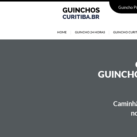
Guincho Pi
HOME
GUINCHO 24 HORAS
GUINCHO CURIT
GUINCHO
Caminhã
no