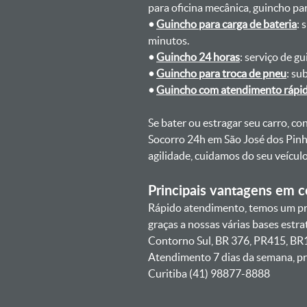
para oficina mecânica, guincho para
•
Guincho para carga de bateria
: 
minutos.
•
Guincho 24 horas
: serviço de g
•
Guincho para troca de pneu
: su
•
Guincho com atendimento rápi
Se bater ou estragar seu carro, c
Socorro 24h em São José dos Pinh
agilidade, cuidamos do seu veícu
Principais vantagens em co
Rápido atendimento, temos um pr
graças a nossas várias bases estr
Contorno Sul, BR 376, PR415, BR1
Atendimento 7 dias da semana, pr
Curitiba (41) 98877-8888