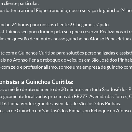
 cliente particular.
sua bateria arriou? Fique tranquilo, nosso serviço de guincho 24 h
uincho 24 horas para nossos clientes! Chegamos rápido.
bstituímos seu pneu furado pelo seu pneu reserva. Realizamos a tr
do
: em questão de minutos nosso guincho no Afonso Pena efetua o
onte com a Guinchos Curitiba para soluções personalizadas e assist
ais no Afonso Pena e reboque de veículos em São José dos Pinha
lo com zelo e profissionalismo, somos uma empresa de guincho co
ntratar a Guinchos Curitiba:
azo médio de atendimento de 30 minutos em toda São José dos Pi
ategicamente localizadas próximas da BR277, Avenida das Torres,
16, Linha Verde e grandes avenidas de São José dos Pinhais.
ecisa de Guincho em São José dos Pinhais ou Reboque no Afonso 