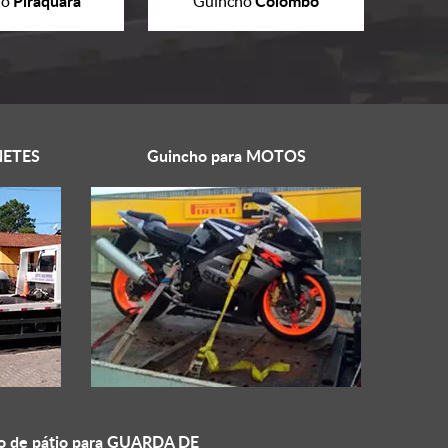
Piraquara
Colombo
ho
Guincho
ETES
Guincho para
MOTOS
o de pátio para
GUARDA DE