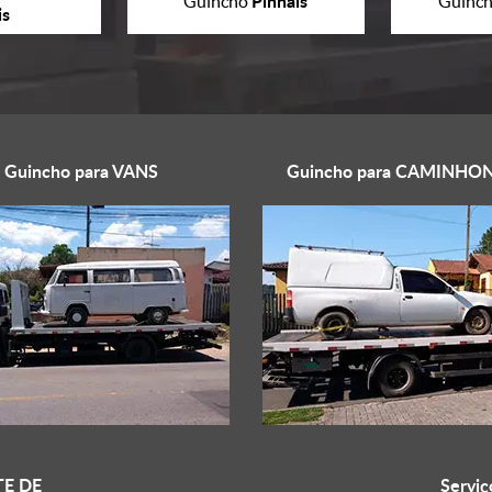
Pinhais
Guincho
Guinc
is
Guincho para
VANS
Guincho para
CAMINHON
E DE
Serviç