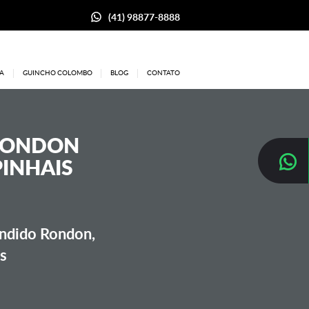
(41) 98877-8888
A
GUINCHO COLOMBO
BLOG
CONTATO
RONDON
PINHAIS
ândido Rondon,
is