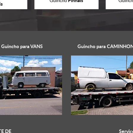
Pinhais
Guincho
Guinc
is
Guincho para
VANS
Guincho para
CAMINHON
E DE
Serviç