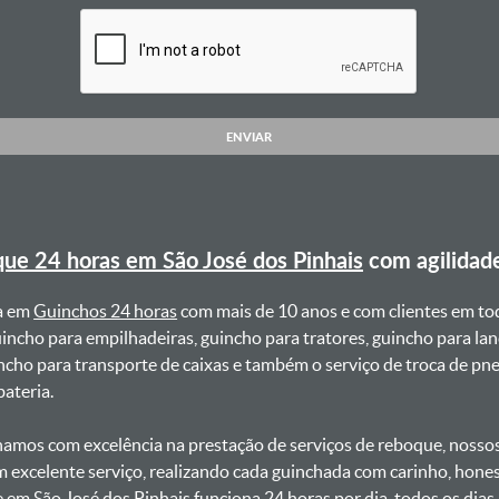
ENVIAR
ue 24 horas em São José dos Pinhais
com agilidad
a em
Guinchos 24 horas
com mais de 10 anos e com clientes em to
uincho para empilhadeiras, guincho para tratores, guincho para lan
uincho para transporte de caixas e também o serviço de troca de p
teria. ㅤㅤ
amos com excelência na prestação de serviços de reboque, nossos 
m excelente serviço, realizando cada guinchada com carinho, hon
e em São José dos Pinhais funciona 24 horas por dia, todos os dia