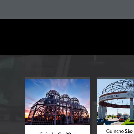
São 
Guincho