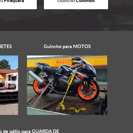
Piraquara
Colombo
ho
Guincho
ETES
Guincho para
MOTOS
o de pátio para
GUARDA DE