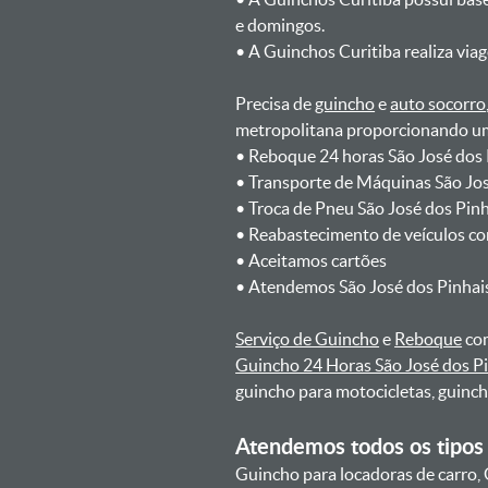
e domingos.
ㅤㅤ• A Guinchos Curitiba realiza via
Precisa de
guincho
e
auto socorro
metropolitana proporcionando um 
ㅤㅤ• Reboque 24 horas São José dos
ㅤㅤ• Transporte de Máquinas São Jo
ㅤㅤ• Troca de Pneu São José dos Pi
ㅤㅤ• Reabastecimento de veículos c
ㅤㅤ• Aceitamos cartões
ㅤㅤ• Atendemos São José dos Pinhai
Serviço de Guincho
e
Reboque
com
Guincho 24 Horas São José dos P
guincho para motocicletas, guinc
Atendemos todos os tipos 
Guincho para locadoras de carro, 