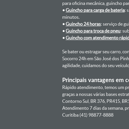
para oficina mecânica, guincho para
•
Guincho para carga de bateria
: 
minutos.
•
Guincho 24 horas
: serviço de g
•
Guincho para troca de pneu
: su
•
Guincho com atendimento rápi
Se bater ou estragar seu carro, c
Socorro 24h em São José dos Pinh
agilidade, cuidamos do seu veícu
Principais vantagens em co
Rápido atendimento, temos um pr
graças a nossas várias bases estr
Contorno Sul, BR 376, PR415, BR1
Atendimento 7 dias da semana, pr
Curitiba (41) 98877-8888