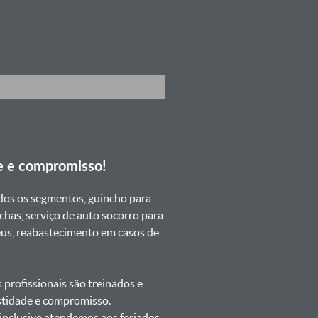
e e compromisso!
dos os segmentos, guincho para
chas, serviço de auto socorro para
neus, reabastecimento em casos de
profissionais são treinados e
estidade e compromisso.
s inclusive atendemos aos feriados