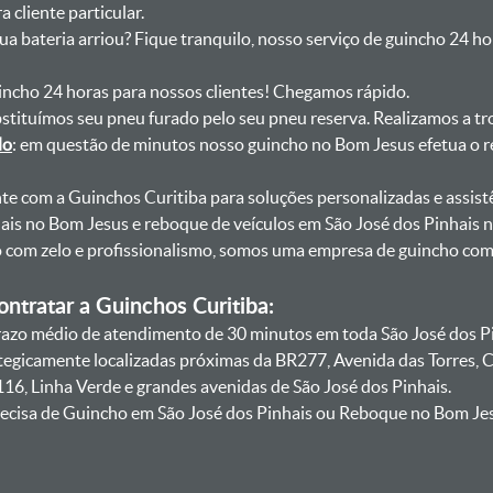
 cliente particular.
sua bateria arriou? Fique tranquilo, nosso serviço de guincho 24 h
uincho 24 horas para nossos clientes! Chegamos rápido.
bstituímos seu pneu furado pelo seu pneu reserva. Realizamos a tr
do
: em questão de minutos nosso guincho no Bom Jesus efetua o r
onte com a Guinchos Curitiba para soluções personalizadas e assist
ais no Bom Jesus e reboque de veículos em São José dos Pinhais 
lo com zelo e profissionalismo, somos uma empresa de guincho co
ntratar a Guinchos Curitiba:
azo médio de atendimento de 30 minutos em toda São José dos Pi
ategicamente localizadas próximas da BR277, Avenida das Torres,
16, Linha Verde e grandes avenidas de São José dos Pinhais.
ecisa de Guincho em São José dos Pinhais ou Reboque no Bom Jes