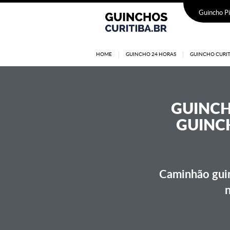
Guincho Pi
HOME
GUINCHO 24 HORAS
GUINCHO CURIT
GUINC
GUINCH
Caminhão guin
n