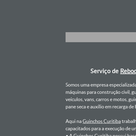
Serviço de
Reboq
Somos uma empresa especializad
máquinas para construção civil, g
veículos, vans, carros e motos, g
pane seca e auxílio em recarga de ba
Aqui na
Guinchos Curitiba
trabalh
capacitados para a execução de u
ㅤㅤ• A Guinchos Curitiba possui bas