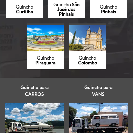
São
Guincho
Guincho
Guincho
José dos
Curitiba
Pinhais
Pinhais
Guincho
Guincho
Piraquara
Colombo
Guincho para
Guincho para
CARROS
VANS