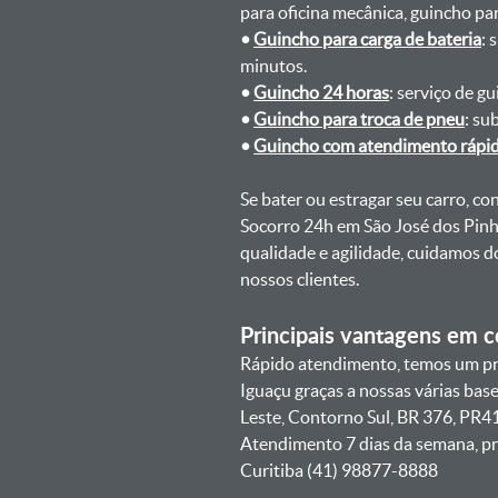
para oficina mecânica, guincho para
•
Guincho para carga de bateria
: 
minutos.
•
Guincho 24 horas
: serviço de g
•
Guincho para troca de pneu
: su
•
Guincho com atendimento rápi
Se bater ou estragar seu carro, c
Socorro 24h em São José dos Pinh
qualidade e agilidade, cuidamos 
nossos clientes.
Principais vantagens em co
Rápido atendimento, temos um pr
Iguaçu graças a nossas várias ba
Leste, Contorno Sul, BR 376, PR41
Atendimento 7 dias da semana, pr
Curitiba (41) 98877-8888