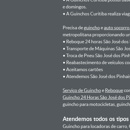
e domingos.
ㅤㅤ• A Guinchos Curitiba realiza via
Precisa de
guincho
e
auto socorro
metropolitana proporcionando um 
ㅤㅤ• Reboque 24 horas São José dos
ㅤㅤ• Transporte de Máquinas São Jo
ㅤㅤ• Troca de Pneu São José dos Pi
ㅤㅤ• Reabastecimento de veículos c
ㅤㅤ• Aceitamos cartões
ㅤㅤ• Atendemos São José dos Pinhai
Serviço de Guincho
e
Reboque
com
Guincho 24 Horas São José dos P
guincho para motocicletas, guinc
Atendemos todos os tipos 
Guincho para locadoras de carro, 