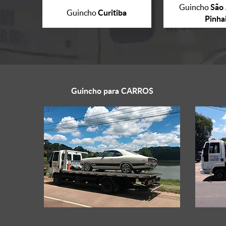
São 
Guincho
Curitiba
Guincho
Pinha
Guincho para
CARROS