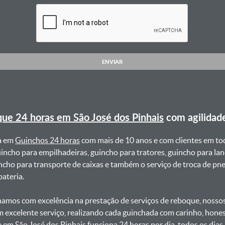
ENVIAR
ue 24 horas em São José dos Pinhais
com agilidad
a em
Guinchos 24 horas
com mais de 10 anos e com clientes em to
uincho para empilhadeiras, guincho para tratores, guincho para lan
uincho para transporte de caixas e também o serviço de troca de p
teria. ㅤㅤ
amos com excelência na prestação de serviços de reboque, nossos 
m excelente serviço, realizando cada guinchada com carinho, hon
e em São José dos Pinhais funciona 24 horas por dia, todos os dia