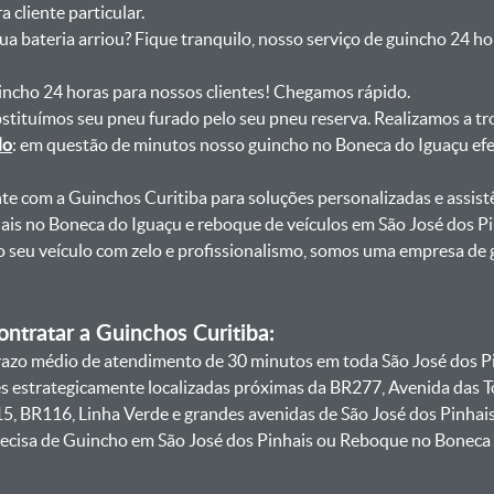
 cliente particular.
sua bateria arriou? Fique tranquilo, nosso serviço de guincho 24 h
uincho 24 horas para nossos clientes! Chegamos rápido.
bstituímos seu pneu furado pelo seu pneu reserva. Realizamos a tr
do
: em questão de minutos nosso guincho no Boneca do Iguaçu efe
onte com a Guinchos Curitiba para soluções personalizadas e assist
ais no Boneca do Iguaçu e reboque de veículos em São José dos P
do seu veículo com zelo e profissionalismo, somos uma empresa 
ntratar a Guinchos Curitiba:
azo médio de atendimento de 30 minutos em toda São José dos Pi
ses estrategicamente localizadas próximas da BR277, Avenida das 
5, BR116, Linha Verde e grandes avenidas de São José dos Pinhais
ecisa de Guincho em São José dos Pinhais ou Reboque no Boneca d