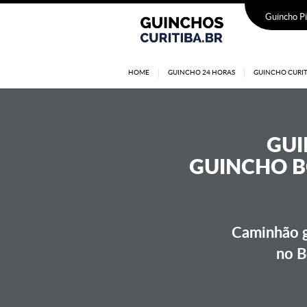
Guincho Pi
HOME
GUINCHO 24 HORAS
GUINCHO CURIT
GU
GUINCHO B
Caminhão g
no B