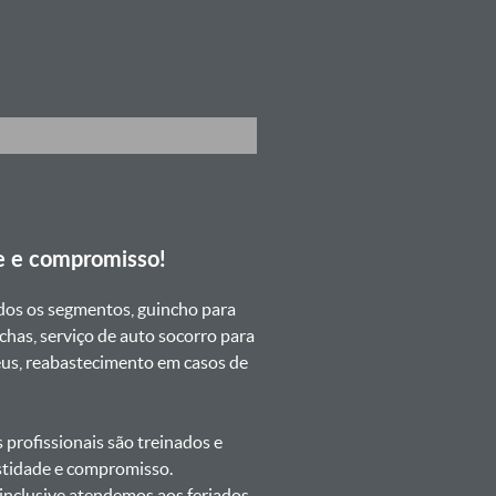
e e compromisso!
dos os segmentos, guincho para
chas, serviço de auto socorro para
neus, reabastecimento em casos de
profissionais são treinados e
estidade e compromisso.
s inclusive atendemos aos feriados