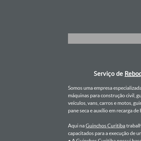
Serviço de
Reboq
Somos uma empresa especializad
máquinas para construção civil, g
veículos, vans, carros e motos, g
pane seca e auxílio em recarga de ba
Aqui na
Guinchos Curitiba
trabalh
capacitados para a execução de u
ㅤㅤ• A Guinchos Curitiba possui bas