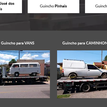
José dos
Pinhais
Guincho
Guinc
is
Guincho para
VANS
Guincho para
CAMINHON