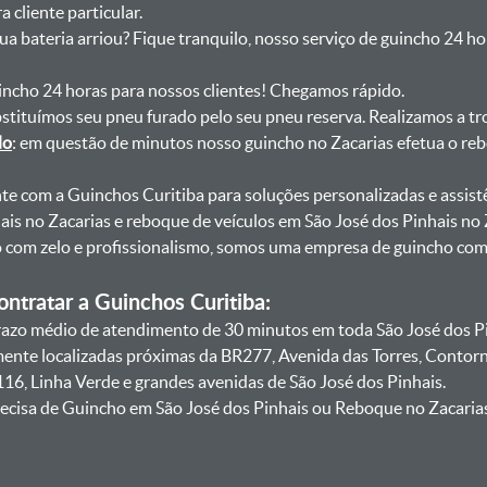
 cliente particular.
sua bateria arriou? Fique tranquilo, nosso serviço de guincho 24 h
uincho 24 horas para nossos clientes! Chegamos rápido.
bstituímos seu pneu furado pelo seu pneu reserva. Realizamos a tr
do
: em questão de minutos nosso guincho no Zacarias efetua o reb
onte com a Guinchos Curitiba para soluções personalizadas e assist
is no Zacarias e reboque de veículos em São José dos Pinhais no
lo com zelo e profissionalismo, somos uma empresa de guincho co
ntratar a Guinchos Curitiba:
zo médio de atendimento de 30 minutos em toda São José dos Pin
amente localizadas próximas da BR277, Avenida das Torres, Contor
16, Linha Verde e grandes avenidas de São José dos Pinhais.
ecisa de Guincho em São José dos Pinhais ou Reboque no Zacarias,