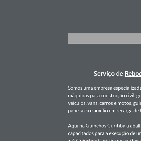
Serviço de
Reboq
Somos uma empresa especializad
máquinas para construção civil, g
veículos, vans, carros e motos, g
pane seca e auxílio em recarga de ba
Aqui na
Guinchos Curitiba
trabalh
capacitados para a execução de u
ㅤㅤ• A Guinchos Curitiba possui bas