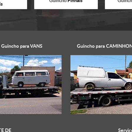
Pinhais
Guincho
Guinc
is
Guincho para
VANS
Guincho para
CAMINHON
E DE
Serviç