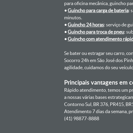
para oficina mecânica, guincho para
•
Guincho para carga de bateria
: 
minutos.
•
Guincho 24 horas
: serviço de g
•
Guincho para troca de pneu
: su
•
Guincho com atendimento rápi
Se bater ou estragar seu carro, c
Socorro 24h em São José dos Pinha
agilidade, cuidamos do seu veícu
Principais vantagens em co
Rápido atendimento, temos um pra
a nossas várias bases estrategic
Contorno Sul, BR 376, PR415, BR1
Atendimento 7 dias da semana, pr
(41) 98877-8888