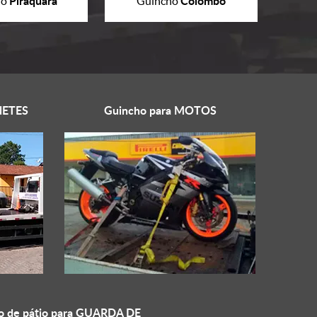
Piraquara
Colombo
ho
Guincho
ETES
Guincho para
MOTOS
o de pátio para
GUARDA DE