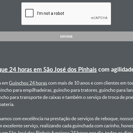
ENVIAR
ue 24 horas em São José dos Pinhais
com agilidad
a em
Guinchos 24 horas
com mais de 10 anos e com clientes em to
uincho para empilhadeiras, guincho para tratores, guincho para lan
uincho para transporte de caixas e também o serviço de troca de p
teria. ㅤㅤ
amos com excelência na prestação de serviços de reboque, nossos 
m excelente serviço, realizando cada guinchada com carinho, hon
e em São José dos Pinhais funciona 24 horas por dia, todos os dia