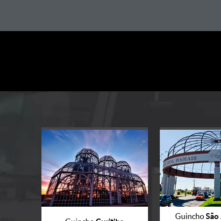
São 
Guincho