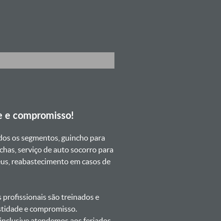
e e compromisso!
dos os segmentos, guincho para
chas, serviço de auto socorro para
neus, reabastecimento em casos de
profissionais são treinados e
estidade e compromisso.
s inclusive atendemos aos feriados