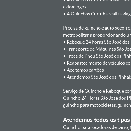
e domingos.
ㅤㅤ• A Guinchos Curitiba realiza via
Precisa de
guincho
e
auto socorro
metropolitana proporcionando um 
ㅤㅤ• Reboque 24 horas São José dos
ㅤㅤ• Transporte de Máquinas São Jo
ㅤㅤ• Troca de Pneu São José dos Pin
ㅤㅤ• Reabastecimento de veículos c
ㅤㅤ• Aceitamos cartões
ㅤㅤ• Atendemos São José dos Pinhai
Serviço de Guincho
e
Reboque
com
Guincho 24 Horas São José dos P
guincho para motocicletas, guinc
Atendemos todos os tipos 
Guincho para locadoras de carro, 