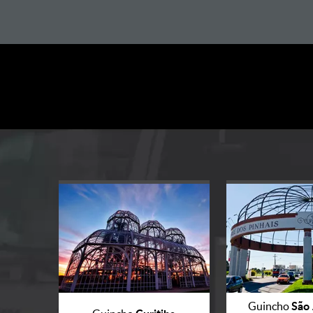
São 
Guincho