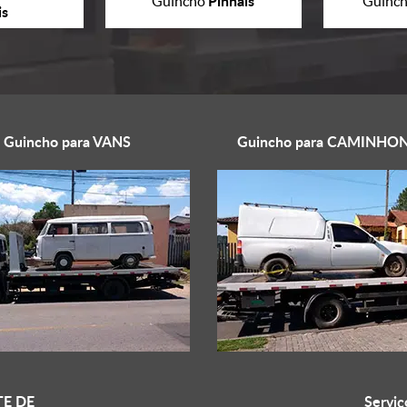
Pinhais
Guincho
Guinc
is
Guincho para
VANS
Guincho para
CAMINHON
E DE
Serviç