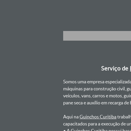
Serviço de
Somos uma empresa especializad
máquinas para construção civil, g
veículos, vans, carros e motos, g
pane seca e auxílio em recarga de ba
Aqui na
Guinchos Curitiba
trabalh
capacitados para a execução de u
ㅤㅤ• A Guinchos Curitiba possui bas