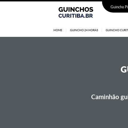
Guincho Pi
HOME
GUINCHO 24 HORAS
GUINCHO CURIT
G
Caminhão gui