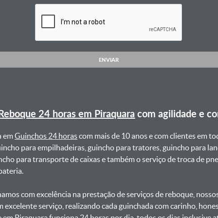
ENVIAR
Reboque 24 horas em Piraquara
com agilidade e c
a em
Guinchos 24 horas
com mais de 10 anos e com clientes em to
uincho para empilhadeiras, guincho para tratores, guincho para lan
uincho para transporte de caixas e também o serviço de troca de p
teria. ㅤㅤ
amos com excelência na prestação de serviços de reboque, nossos 
m excelente serviço, realizando cada guinchada com carinho, hon
e em Piraquara funciona 24 horas por dia, todos os dias inclusive 