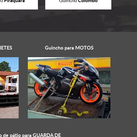
Piraquara
Colombo
ho
Guincho
ETES
Guincho para
MOTOS
o de pátio para
GUARDA DE