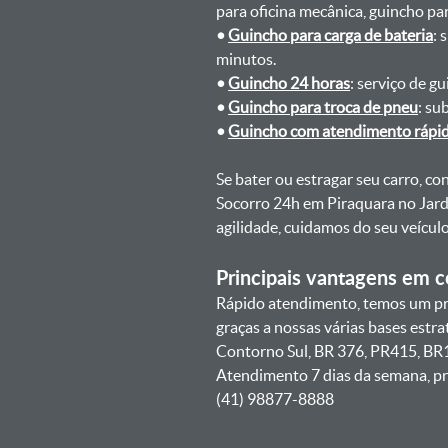
para oficina mecânica, guincho para
•
Guincho para carga de bateria
: 
minutos.
•
Guincho 24 horas
: serviço de g
•
Guincho para troca de pneu
: su
•
Guincho com atendimento rápi
Se bater ou estragar seu carro, c
Socorro 24h em Piraquara no Jard
agilidade, cuidamos do seu veícu
Principais vantagens em co
Rápido atendimento, temos um pr
graças a nossas várias bases estr
Contorno Sul, BR 376, PR415, BR1
Atendimento 7 dias da semana, pr
(41) 98877-8888