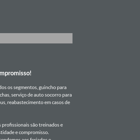
ompromisso!
dos os segmentos, guincho para
chas, serviço de auto socorro para
neus, reabastecimento em casos de
profissionais são treinados e
estidade e compromisso.
atendemos aos feriados e