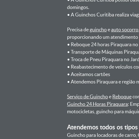
domingos.
ㅤㅤ• A Guinchos Curitiba realiza via
Precisa de
guincho
e
auto socorro
proporcionando um atendimento rá
ㅤㅤ• Reboque 24 horas Piraquara n
ㅤㅤ• Transporte de Máquinas Piraq
ㅤㅤ• Troca de Pneu Piraquara no Ja
ㅤㅤ• Reabastecimento de veículos c
ㅤㅤ• Aceitamos cartões
ㅤㅤ• Atendemos Piraquara e região 
Serviço de Guincho
e
Reboque
com
Guincho 24 Horas Piraquara
: Emp
motocicletas, guincho para máqui
Atendemos todos os tipos 
Guincho para locadoras de carro, 