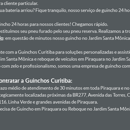
 cliente particular.
sua bateria arriou? Fique tranquilo, nosso serviço de guincho 24 h
uincho 24 horas para nossos clientes! Chegamos rápido.
bstituímos seu pneu furado pelo seu pneu reserva. Realizamos a tr
do
: em questão de minutos nosso guincho no Jardim Santa Mônica 
onte com a Guinchos Curitiba para soluções personalizadas e assist
im Santa Mônica e reboque de veículos em Piraquara no Jardim S
lo com zelo e profissionalismo, somos uma empresa de guincho co
ntratar a Guinchos Curitiba:
azo médio de atendimento de 30 minutos em toda Piraquara e no
ategicamente localizadas próximas da BR277, Avenida das Torres,
16, Linha Verde e grandes avenidas de Piraquara.
ecisa de Guincho em Piraquara ou Reboque no Jardim Santa Mônic