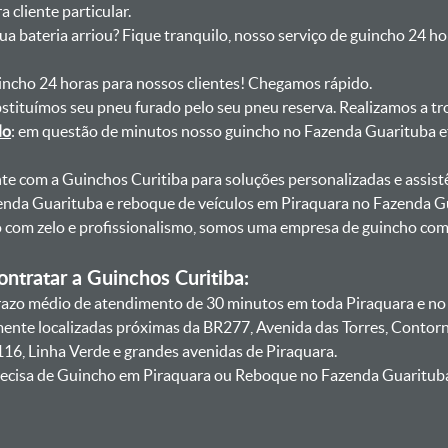
 cliente particular.
sua bateria arriou? Fique tranquilo, nosso serviço de guincho 24 h
uincho 24 horas para nossos clientes! Chegamos rápido.
bstituímos seu pneu furado pelo seu pneu reserva. Realizamos a tr
do
: em questão de minutos nosso guincho no Fazenda Guarituba ef
onte com a Guinchos Curitiba para soluções personalizadas e assist
enda Guarituba e reboque de veículos em Piraquara no Fazenda G
lo com zelo e profissionalismo, somos uma empresa de guincho co
ntratar a Guinchos Curitiba:
azo médio de atendimento de 30 minutos em toda Piraquara e no 
amente localizadas próximas da BR277, Avenida das Torres, Contor
16, Linha Verde e grandes avenidas de Piraquara.
ecisa de Guincho em Piraquara ou Reboque no Fazenda Guarituba,