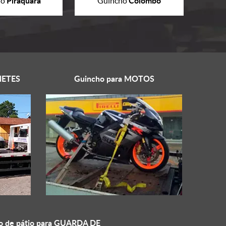
Piraquara
Colombo
ho
Guincho
ETES
Guincho para
MOTOS
o de pátio para
GUARDA DE