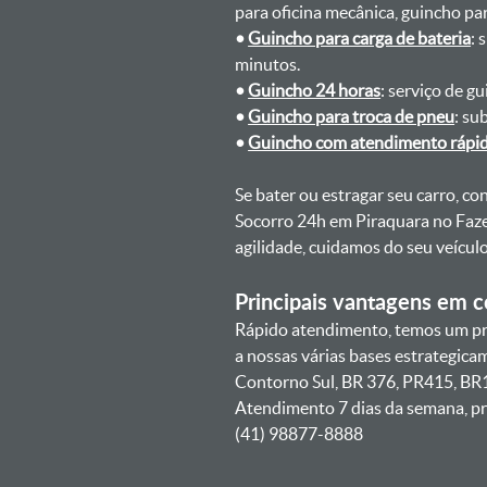
para oficina mecânica, guincho para
•
Guincho para carga de bateria
: 
minutos.
•
Guincho 24 horas
: serviço de g
•
Guincho para troca de pneu
: su
•
Guincho com atendimento rápi
Se bater ou estragar seu carro, c
Socorro 24h em Piraquara no Faz
agilidade, cuidamos do seu veícu
Principais vantagens em co
Rápido atendimento, temos um pr
a nossas várias bases estrategic
Contorno Sul, BR 376, PR415, BR1
Atendimento 7 dias da semana, pr
(41) 98877-8888