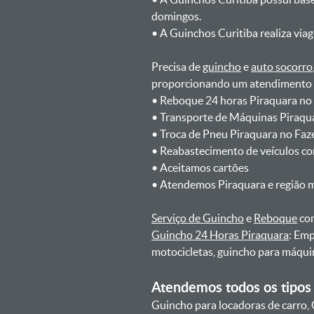
domingos.
ㅤㅤ• A Guinchos Curitiba realiza via
Precisa de
guincho
e
auto socorro
proporcionando um atendimento rá
ㅤㅤ• Reboque 24 horas Piraquara n
ㅤㅤ• Transporte de Máquinas Piraq
ㅤㅤ• Troca de Pneu Piraquara no Fa
ㅤㅤ• Reabastecimento de veículos c
ㅤㅤ• Aceitamos cartões
ㅤㅤ• Atendemos Piraquara e região 
Serviço de Guincho
e
Reboque
com
Guincho 24 Horas Piraquara
: Emp
motocicletas, guincho para máqui
Atendemos todos os tipos 
Guincho para locadoras de carro, 