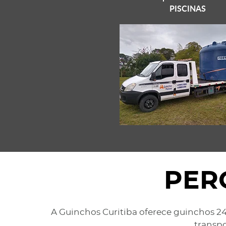
PISCINAS
PER
A Guinchos Curitiba oferece guinchos 24
transpo