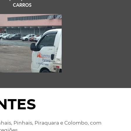
CARROS
NTES
nhais, Pinhais, Piraquara e Colombo, com
regiões.