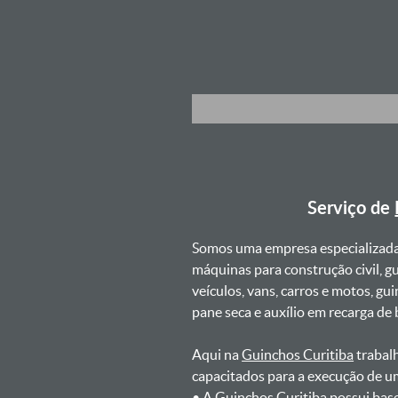
Serviço de
Somos uma empresa especializad
máquinas para construção civil, g
veículos, vans, carros e motos, g
pane seca e auxílio em recarga de ba
Aqui na
Guinchos Curitiba
trabalh
capacitados para a execução de u
ㅤㅤ• A Guinchos Curitiba possui bas