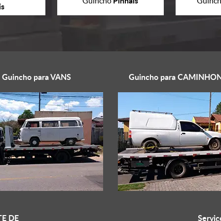
Pinhais
Guincho
Guinc
is
Guincho para
VANS
Guincho para
CAMINHON
E DE
Serviç