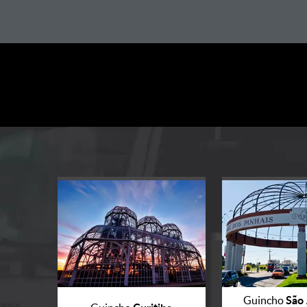
São 
Guincho