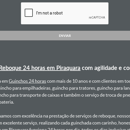
ENVIAR
Reboque 24 horas em Piraquara
com agilidade e c
a em
Guinchos 24 horas
com mais de 10 anos e com clientes em to
uincho para empilhadeiras, guincho para tratores, guincho para lan
uincho para transporte de caixas e também o serviço de troca de p
teria. ㅤㅤ
amos com excelência na prestação de serviços de reboque, nossos 
m excelente serviço, realizando cada guinchada com carinho, hon
e em Piraquara funciona 24 horas por dia, todos os dias inclusive 