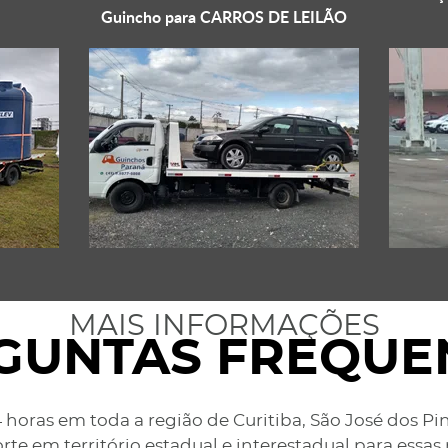
Guincho para
CARROS DE LEILÃO
MAIS INFORMAÇÕES
GUNTAS FREQUE
 horas em toda a região de Curitiba, São José dos Pi
rte em território estadual e interestadual para essas 