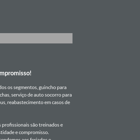
ompromisso!
dos os segmentos, guincho para
chas, serviço de auto socorro para
neus, reabastecimento em casos de
profissionais são treinados e
estidade e compromisso.
atendemos aos feriados e