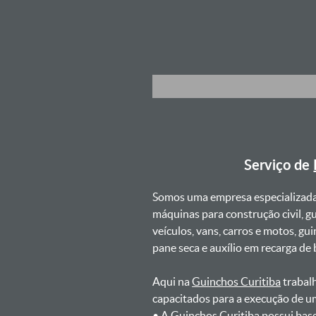
Serviço de
Somos uma empresa especializad
máquinas para construção civil, g
veículos, vans, carros e motos, g
pane seca e auxílio em recarga de ba
Aqui na
Guinchos Curitiba
trabalh
capacitados para a execução de u
ㅤㅤ• A Guinchos Curitiba possui bas