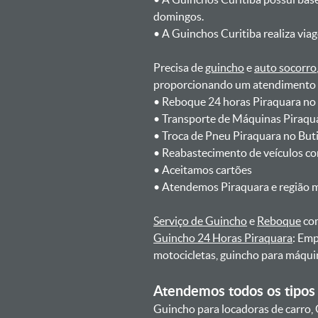
domingos.
ㅤㅤ• A Guinchos Curitiba realiza via
Precisa de
guincho
e
auto socorro
proporcionando um atendimento rá
ㅤㅤ• Reboque 24 horas Piraquara no
ㅤㅤ• Transporte de Máquinas Piraqu
ㅤㅤ• Troca de Pneu Piraquara no Bu
ㅤㅤ• Reabastecimento de veículos c
ㅤㅤ• Aceitamos cartões
ㅤㅤ• Atendemos Piraquara e região 
Serviço de Guincho
e
Reboque
com
Guincho 24 Horas Piraquara
: Emp
motocicletas, guincho para máqui
Atendemos todos os tipos 
Guincho para locadoras de carro, 