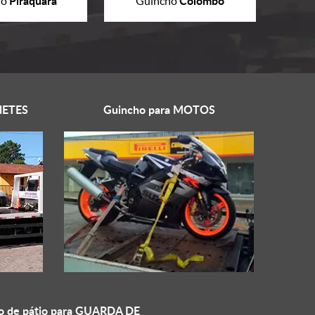
Piraquara
Colombo
ho
Guincho
ETES
Guincho para
MOTOS
o de pátio para
GUARDA DE