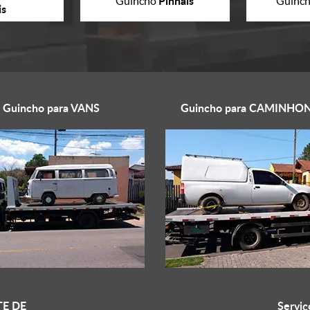
Pinhais
Guincho
Guinc
is
Guincho para
VANS
Guincho para
CAMINHON
E DE
Serviç