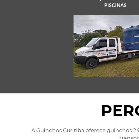
PISCINAS
PER
A Guinchos Curitiba oferece guinchos 24
transpo