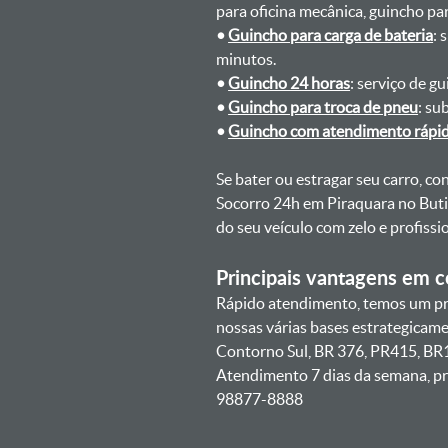
para oficina mecânica, guincho para
•
Guincho para carga de bateria
: 
minutos.
•
Guincho 24 horas
: serviço de g
•
Guincho para troca de pneu
: su
•
Guincho com atendimento rápi
Se bater ou estragar seu carro, c
Socorro 24h em Piraquara no Buti
do seu veículo com zelo e profis
Principais vantagens em co
Rápido atendimento, temos um pra
nossas várias bases estrategicam
Contorno Sul, BR 376, PR415, BR1
Atendimento 7 dias da semana, pr
98877-8888