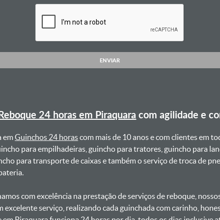
ENVIAR
Reboque 24 horas em Piraquara
com agilidade e c
a em
Guinchos 24 horas
com mais de 10 anos e com clientes em to
uincho para empilhadeiras, guincho para tratores, guincho para lan
uincho para transporte de caixas e também o serviço de troca de p
teria. ㅤㅤ
amos com excelência na prestação de serviços de reboque, nossos 
m excelente serviço, realizando cada guinchada com carinho, hon
e em Piraquara funciona 24 horas por dia, todos os dias inclusive 