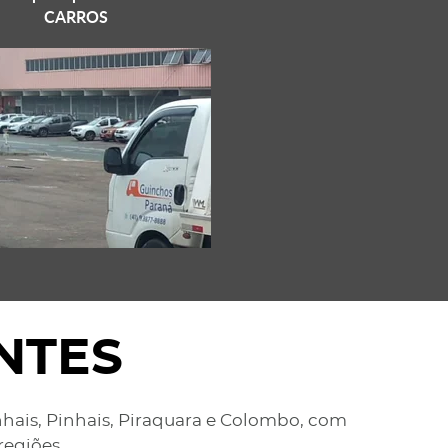
CARROS
NTES
nhais, Pinhais, Piraquara e Colombo, com
regiões.