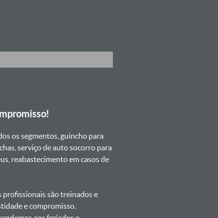
ompromisso!
dos os segmentos, guincho para
chas, serviço de auto socorro para
neus, reabastecimento em casos de
profissionais são treinados e
estidade e compromisso.
atendemos aos feriados e