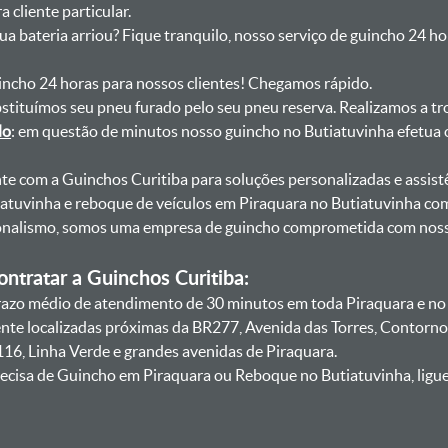
 cliente particular.
sua bateria arriou? Fique tranquilo, nosso serviço de guincho 24 h
uincho 24 horas para nossos clientes! Chegamos rápido.
bstituímos seu pneu furado pelo seu pneu reserva. Realizamos a tr
do
: em questão de minutos nosso guincho no Butiatuvinha efetua o
onte com a Guinchos Curitiba para soluções personalizadas e assist
atuvinha e reboque de veículos em Piraquara no Butiatuvinha com
sionalismo, somos uma empresa de guincho comprometida com nosso
ntratar a Guinchos Curitiba:
zo médio de atendimento de 30 minutos em toda Piraquara e no b
ente localizadas próximas da BR277, Avenida das Torres, Contorno
16, Linha Verde e grandes avenidas de Piraquara.
ecisa de Guincho em Piraquara ou Reboque no Butiatuvinha, ligue