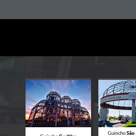
São 
Guincho