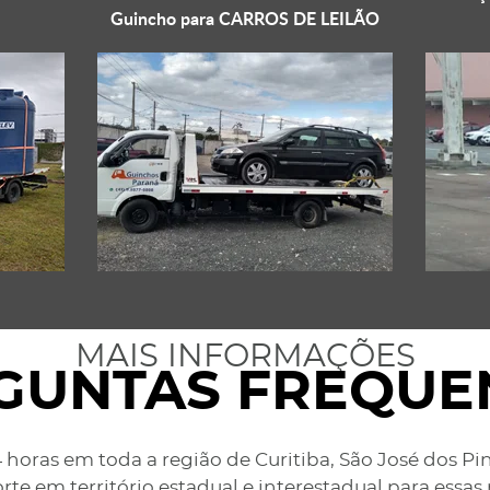
Guincho para
CARROS DE LEILÃO
MAIS INFORMAÇÕES
GUNTAS FREQUE
 horas em toda a região de Curitiba, São José dos Pi
rte em território estadual e interestadual para essas 