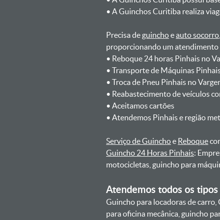
ㅤㅤ• A Guinchos Curitiba realiza via
Precisa de
guincho
e
auto socorro
proporcionando um atendimento rá
ㅤㅤ• Reboque 24 horas Pinhais no 
ㅤㅤ• Transporte de Máquinas Pinha
ㅤㅤ• Troca de Pneu Pinhais no Varg
ㅤㅤ• Reabastecimento de veículos c
ㅤㅤ• Aceitamos cartões
ㅤㅤ• Atendemos Pinhais e região me
Serviço de Guincho
e
Reboque
com
Guincho 24 Horas Pinhais
: Empre
motocicletas, guincho para máqui
Atendemos todos os tipos 
Guincho para locadoras de carro, 
para oficina mecânica, guincho para