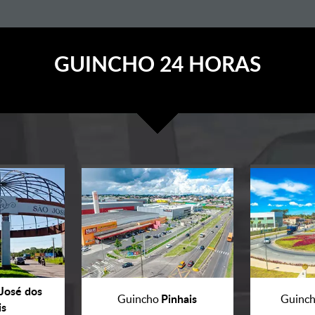
GUINCHO 24 HORAS
José dos
Pinhais
Guincho
Guinc
is