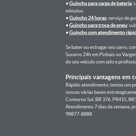
•
Guincho para carga de bateria
: 
minutos.
•
Guincho 24 horas
: serviço de g
•
Guincho para troca de pneu
: su
•
Guincho com atendimento rápi
Se bater ou estragar seu carro, c
Socorro 24h em Pinhais no Varge
do seu veículo com zelo e profis
Principais vantagens em co
Rápido atendimento, temos um pr
nossas várias bases estrategicam
Contorno Sul, BR 376, PR415, BR1
Atendimento 7 dias da semana, pr
98877-8888