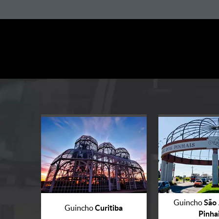
São 
Guincho
Curitiba
Guincho
Pinha