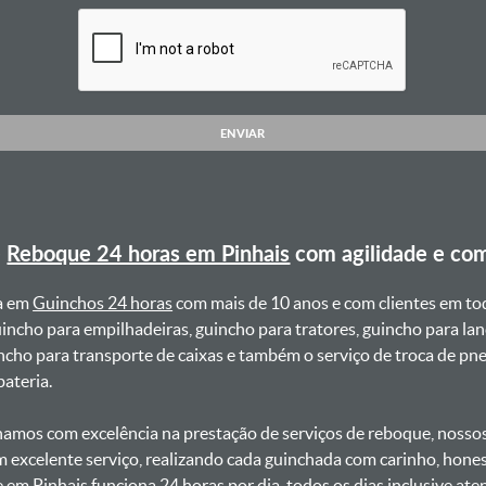
ENVIAR
e
Reboque 24 horas em Pinhais
com agilidade e co
a em
Guinchos 24 horas
com mais de 10 anos e com clientes em to
uincho para empilhadeiras, guincho para tratores, guincho para lan
uincho para transporte de caixas e também o serviço de troca de p
teria. ㅤㅤ
amos com excelência na prestação de serviços de reboque, nossos 
m excelente serviço, realizando cada guinchada com carinho, hon
e em Pinhais funciona 24 horas por dia, todos os dias inclusive a