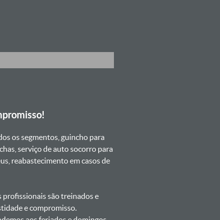
mpromisso!
dos os segmentos, guincho para
chas, serviço de auto socorro para
neus, reabastecimento em casos de
profissionais são treinados e
estidade e compromisso.
tendemos aos feriados e domingos.