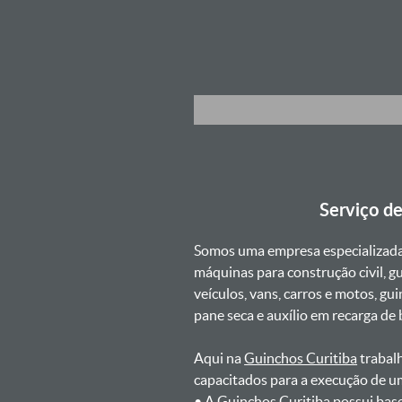
Serviço d
Somos uma empresa especializad
máquinas para construção civil, g
veículos, vans, carros e motos, g
pane seca e auxílio em recarga de ba
Aqui na
Guinchos Curitiba
trabalh
capacitados para a execução de u
ㅤㅤ• A Guinchos Curitiba possui bas