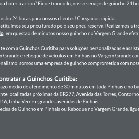
sua bateria arriou? Fique tranquilo, nosso serviço de guincho 24 h
uincho 24 horas para nossos clientes! Chegamos rápido.
bstituímos seu pneu furado pelo seu pneu reserva. Realizamos a tr
do
: em questão de minutos nosso guincho no Vargem Grande efetua
onte com a Guinchos Curitiba para soluções personalizadas e assist
m Grande e reboque de veículos em Pinhais no Vargem Grande com
sionalismo, somos uma empresa de guincho comprometida com nosso
ntratar a Guinchos Curitiba:
azo médio de atendimento de 30 minutos em toda Pinhais e no ba
ente localizadas próximas da BR277, Avenida das Torres, Contorno
16, Linha Verde e grandes avenidas de Pinhais.
ecisa de Guincho em Pinhais ou Reboque no Vargem Grande, ligue