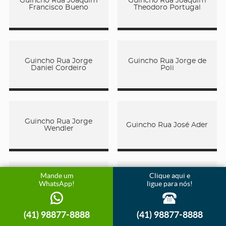
Guincho Rua Joaquim
Guincho Rua Joaquim
Francisco Bueno
Theodoro Portugal
Guincho Rua Jorge
Guincho Rua Jorge de
Daniel Cordeiro
Poli
Guincho Rua Jorge
Guincho Rua José Ader
Wendler
Mande um
Clique aqui e
Guincho Rua José
WhatsApp!
ligue para nós!
Guincho Rua José Brum
Campanelli
(41) 98877-8888
(41) 98877-8888