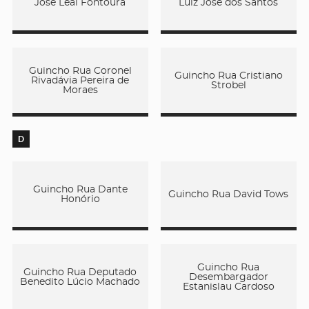
José Leal Fontoura
Luiz José dos Santos
Guincho Rua Coronel
Guincho Rua Cristiano
Rivadávia Pereira de
Strobel
Moraes
D
Guincho Rua Dante
Guincho Rua David Tows
Honório
Guincho Rua
Guincho Rua Deputado
Desembargador
Benedito Lúcio Machado
Estanislau Cardoso