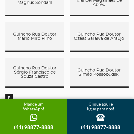
Manoel Magalhães de
Magnus Sondahl
Abreu
Guincho Rua Doutor
Guincho Rua Doutor
Mário Miró Filho
Ozéas Saraiva de Araújo
Guincho Rua Doutor
Guincho Rua Doutor
Sérgio Francisco de
Simão Kossobudski
Souza Castro
E
Mande um
Clique aqui e
WhatsApp!
ligue para nós!
Guincho Rua Edgard
Guincho Rua Edson Luiz
Lickfeldt
Dill
(41) 98877-8888
(41) 98877-8888