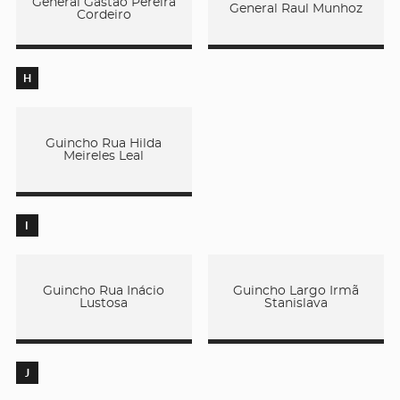
General Gastão Pereira
General Raul Munhoz
Cordeiro
H
Guincho Rua Hilda
Meireles Leal
I
Guincho Rua Inácio
Guincho Largo Irmã
Lustosa
Stanislava
J