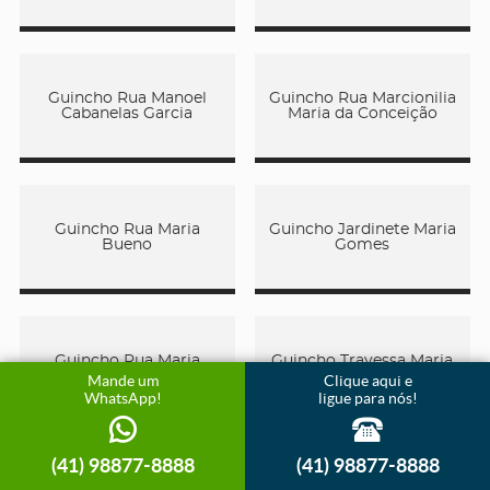
Guincho Rua Manoel
Guincho Rua Marcionilia
Cabanelas Garcia
Maria da Conceição
Guincho Rua Maria
Guincho Jardinete Maria
Bueno
Gomes
Guincho Rua Maria
Guincho Travessa Maria
Karam Joaquim
Maciel Farias
Mande um
Clique aqui e
WhatsApp!
ligue para nós!
(41) 98877-8888
(41) 98877-8888