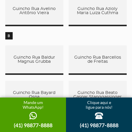
Guincho Rua Avelino
Guincho Rua Azioly
Antônio Vieira
Maria Luiza Cuthma
B
Guincho Rua Baldur
Guincho Rua Barcellos
Magnus Grubba
de Freitas
Guincho Rua Bayard
Guincho Rua Beato
Osna
Gaspar Stanggassinger
Mande um
Clique aqui e
WhatsApp!
ligue para nós!
(41) 98877-8888
(41) 98877-8888
Guincho Rua Beato
Guincho Rua Beit