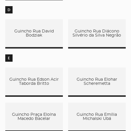
D
Guincho Rua David
Guincho Rua Diácono
Bodziak
Silvério da Silva Negrão
E
Guincho Rua Edson Acir
Guincho Rua Elohar
Taborda Britto
Scheremetta
Guincho Praça Eloína
Guincho Rua Emília
Macedo Bacelar
Michalski Ubá