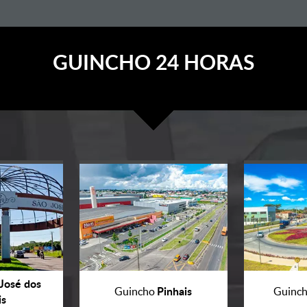
GUINCHO 24 HORAS
José dos
Pinhais
Guincho
Guinc
is