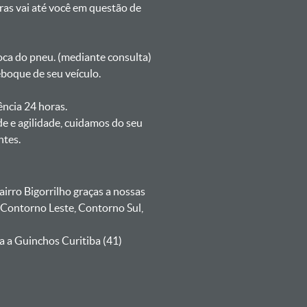
oras vai até você em questão de
oca do pneu. (mediante consulta)
eboque de seu veículo.
ência 24 horas.
e e agilidade, cuidamos do seu
ntes.
rro Bigorrilho graças a nossas
 Contorno Leste, Contorno Sul,
a a Guinchos Curitiba (41)