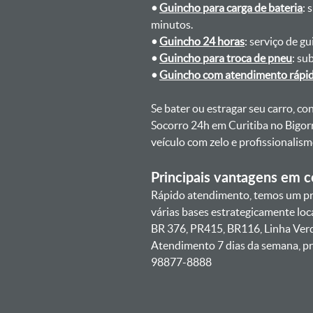
•
Guincho para carga de bateria
: 
minutos.
•
Guincho 24 horas
: serviço de g
•
Guincho para troca de pneu
: su
•
Guincho com atendimento rápi
Se bater ou estragar seu carro, c
Socorro 24h em Curitiba no Bigorr
veículo com zelo e profissionali
Principais vantagens em co
Rápido atendimento, temos um pra
várias bases estrategicamente lo
BR 376, PR415, BR116, Linha Verd
Atendimento 7 dias da semana, pre
98877-8888