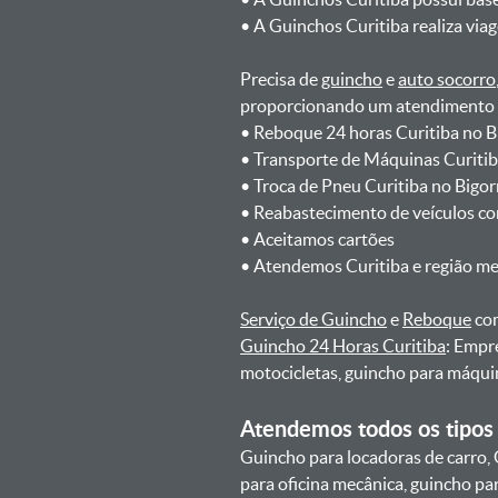
ㅤㅤ• A Guinchos Curitiba realiza via
Precisa de
guincho
e
auto socorro
proporcionando um atendimento rá
ㅤㅤ• Reboque 24 horas Curitiba no B
ㅤㅤ• Transporte de Máquinas Curitib
ㅤㅤ• Troca de Pneu Curitiba no Bigor
ㅤㅤ• Reabastecimento de veículos c
ㅤㅤ• Aceitamos cartões
ㅤㅤ• Atendemos Curitiba e região m
Serviço de Guincho
e
Reboque
com
Guincho 24 Horas Curitiba
: Empr
motocicletas, guincho para máqui
Atendemos todos os tipos 
Guincho para locadoras de carro, 
para oficina mecânica, guincho para