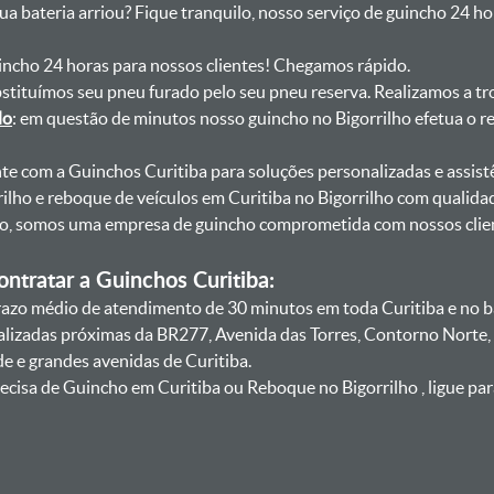
sua bateria arriou? Fique tranquilo, nosso serviço de guincho 24 h
uincho 24 horas para nossos clientes! Chegamos rápido.
bstituímos seu pneu furado pelo seu pneu reserva. Realizamos a tr
do
: em questão de minutos nosso guincho no Bigorrilho efetua o r
onte com a Guinchos Curitiba para soluções personalizadas e assist
ilho e reboque de veículos em Curitiba no Bigorrilho com qualidad
smo, somos uma empresa de guincho comprometida com nossos clie
ntratar a Guinchos Curitiba:
zo médio de atendimento de 30 minutos em toda Curitiba e no bai
calizadas próximas da BR277, Avenida das Torres, Contorno Norte,
e e grandes avenidas de Curitiba.
cisa de Guincho em Curitiba ou Reboque no Bigorrilho , ligue par