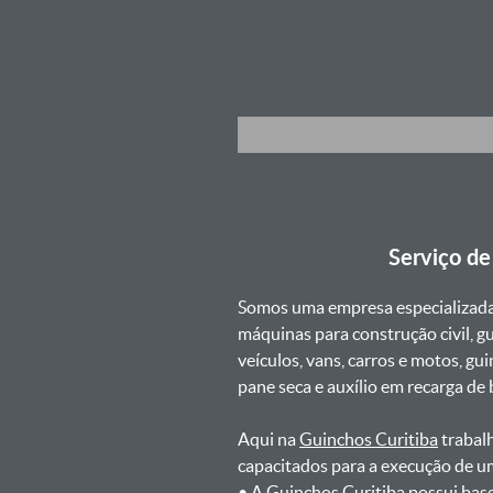
Serviço d
Somos uma empresa especializad
máquinas para construção civil, g
veículos, vans, carros e motos, g
pane seca e auxílio em recarga de ba
Aqui na
Guinchos Curitiba
trabalh
capacitados para a execução de u
ㅤㅤ• A Guinchos Curitiba possui bas