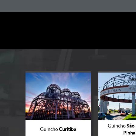
São 
Guincho
Curitiba
Guincho
Pinha