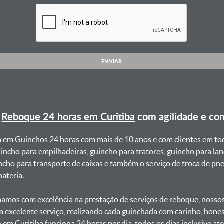
ENVIAR
e
Reboque 24 horas em Curitiba
com agilidade e co
a em
Guinchos 24 horas
com mais de 10 anos e com clientes em to
uincho para empilhadeiras, guincho para tratores, guincho para lan
uincho para transporte de caixas e também o serviço de troca de p
teria. ㅤㅤ
amos com excelência na prestação de serviços de reboque, nossos 
m excelente serviço, realizando cada guinchada com carinho, hon
e em Curitiba funciona 24 horas por dia, todos os dias inclusive 