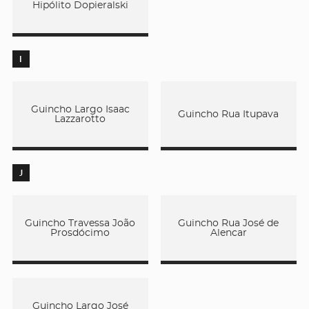
Hipólito Dopieralski
I
Guincho Largo Isaac
Guincho Rua Itupava
Lazzarotto
J
Guincho Travessa João
Guincho Rua José de
Prosdócimo
Alencar
Guincho Largo José