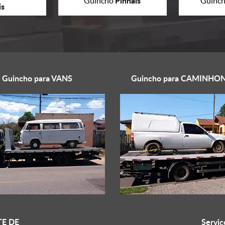
Pinhais
Guincho
Guinc
is
Guincho para
VANS
Guincho para
CAMINHON
E DE
Serviç