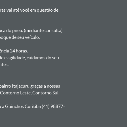
oras vai até você em questão de
oca do pneu. (mediante consulta)
boque de seu veículo.
ência 24 horas.
e e agilidade, cuidamos do seu
ntes.
irro Itajacuru graças a nossas
 Contorno Leste, Contorno Sul,
a a Guinchos Curitiba (41) 98877-