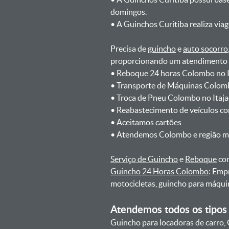
domingos.
ㅤㅤ• A Guinchos Curitiba realiza via
Precisa de
guincho
e
auto socorro
proporcionando um atendimento rá
ㅤㅤ• Reboque 24 horas Colombo no 
ㅤㅤ• Transporte de Máquinas Colom
ㅤㅤ• Troca de Pneu Colombo no Itaj
ㅤㅤ• Reabastecimento de veículos c
ㅤㅤ• Aceitamos cartões
ㅤㅤ• Atendemos Colombo e região m
Serviço de Guincho
e
Reboque
com
Guincho 24 Horas Colombo
: Emp
motocicletas, guincho para máqui
Atendemos todos os tipos 
Guincho para locadoras de carro, 