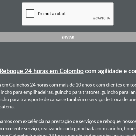
ENVIAR
Reboque 24 horas em Colombo
com agilidade e c
a em
Guinchos 24 horas
com mais de 10 anos e com clientes em to
uincho para empilhadeiras, guincho para tratores, guincho para lan
uincho para transporte de caixas e também o serviço de troca de p
teria. ㅤㅤ
amos com excelência na prestação de serviços de reboque, nossos 
m excelente serviço, realizando cada guinchada com carinho, hon
se em Colombo funciona 24 horas por dia, todos os dias inclusive 