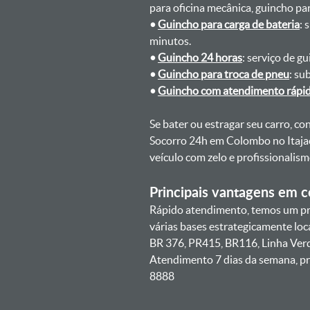
para oficina mecânica, guincho para
•
Guincho para carga de bateria
: 
minutos.
•
Guincho 24 horas
: serviço de g
•
Guincho para troca de pneu
: su
•
Guincho com atendimento rápi
Se bater ou estragar seu carro, c
Socorro 24h em Colombo no Itajac
veículo com zelo e profissionali
Principais vantagens em co
Rápido atendimento, temos um pr
várias bases estrategicamente lo
BR 376, PR415, BR116, Linha Ver
Atendimento 7 dias da semana, pr
8888