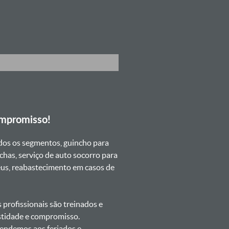
ompromisso!
dos os segmentos, guincho para
chas, serviço de auto socorro para
neus, reabastecimento em casos de
profissionais são treinados e
estidade e compromisso.
atendemos aos feriados e