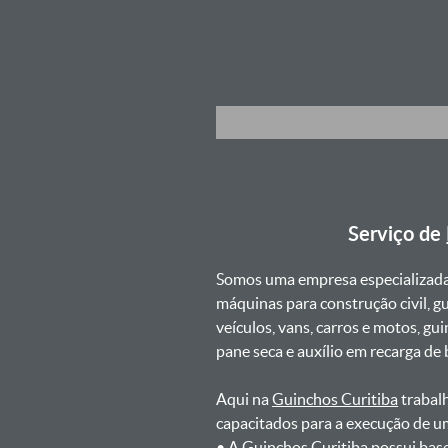
Serviço de
Somos uma empresa especializad
máquinas para construção civil, g
veículos, vans, carros e motos, g
pane seca e auxílio em recarga de ba
Aqui na
Guinchos Curitiba
trabalh
capacitados para a execução de u
ㅤㅤ• A Guinchos Curitiba possui ba