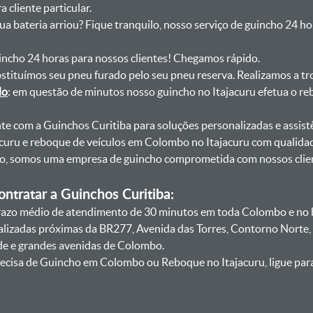
 cliente particular.
sua bateria arriou? Fique tranquilo, nosso serviço de guincho 24 h
uincho 24 horas para nossos clientes! Chegamos rápido.
bstituímos seu pneu furado pelo seu pneu reserva. Realizamos a tr
do
: em questão de minutos nosso guincho no Itajacuru efetua o re
onte com a Guinchos Curitiba para soluções personalizadas e assist
uru e reboque de veículos em Colombo no Itajacuru com qualidad
smo, somos uma empresa de guincho comprometida com nossos clie
ntratar a Guinchos Curitiba:
azo médio de atendimento de 30 minutos em toda Colombo e no ba
calizadas próximas da BR277, Avenida das Torres, Contorno Norte,
de e grandes avenidas de Colombo.
ecisa de Guincho em Colombo ou Reboque no Itajacuru, ligue par