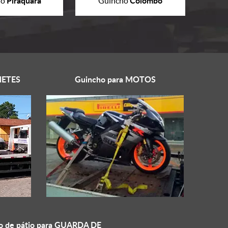
Piraquara
Colombo
ho
Guincho
ETES
Guincho para
MOTOS
o de pátio para
GUARDA DE