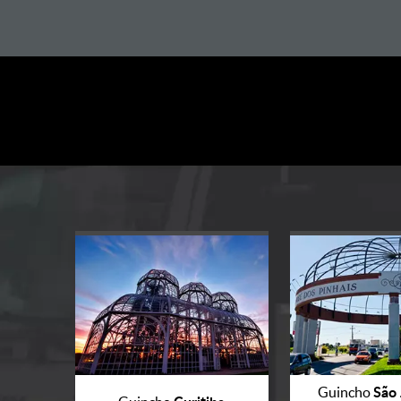
São 
Guincho