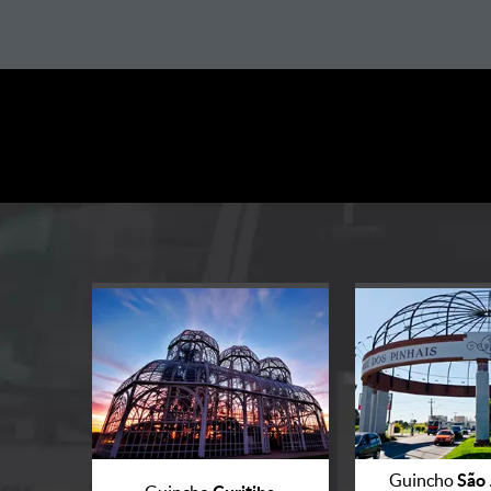
São 
Guincho