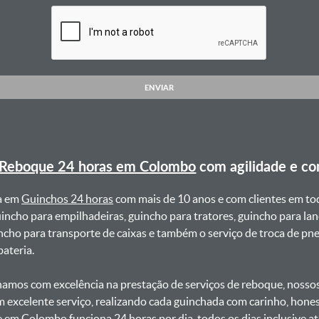
ENVIAR
Reboque 24 horas em Colombo
com agilidade e c
a em
Guinchos 24 horas
com mais de 10 anos e com clientes em to
uincho para empilhadeiras, guincho para tratores, guincho para lan
uincho para transporte de caixas e também o serviço de troca de p
teria. ㅤㅤ
amos com excelência na prestação de serviços de reboque, nossos 
m excelente serviço, realizando cada guinchada com carinho, hon
se em Colombo funciona 24 horas por dia, todos os dias inclusive 