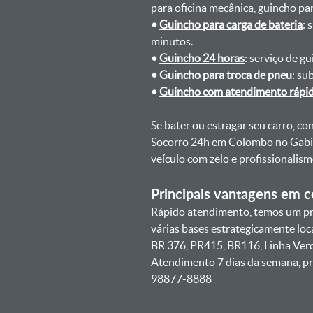
para oficina mecânica, guincho para
•
Guincho para carga de bateria
: 
minutos.
•
Guincho 24 horas
: serviço de g
•
Guincho para troca de pneu
: su
•
Guincho com atendimento rápi
Se bater ou estragar seu carro, c
Socorro 24h em Colombo no Gabir
veículo com zelo e profissionali
Principais vantagens em co
Rápido atendimento, temos um pr
várias bases estrategicamente lo
BR 376, PR415, BR116, Linha Ver
Atendimento 7 dias da semana, pr
98877-8888