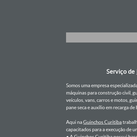
Serviço de
Somos uma empresa especializad
máquinas para construção civil, g
veículos, vans, carros e motos, g
pane seca e auxílio em recarga de ba
Aqui na
Guinchos Curitiba
trabalh
capacitados para a execução de u
ㅤㅤ• A Guinchos Curitiba possui ba