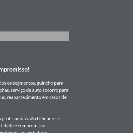
ompromisso!
dos os segmentos, guincho para
chas, serviço de auto socorro para
neus, reabastecimento em casos de
profissionais são treinados e
estidade e compromisso.
atendemos aos feriados e