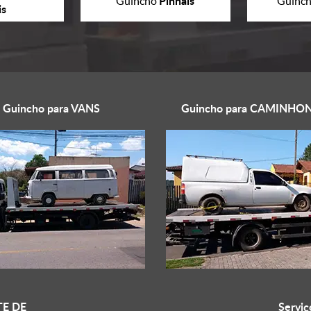
Pinhais
Guincho
Guinc
is
Guincho para
VANS
Guincho para
CAMINHON
E DE
Serviç