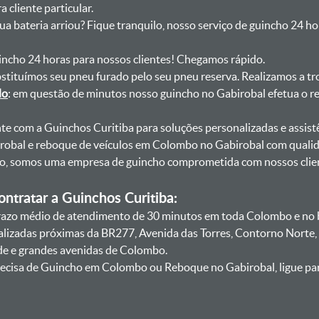
 cliente particular.
sua bateria arriou? Fique tranquilo, nosso serviço de guincho 24 h
uincho 24 horas para nossos clientes! Chegamos rápido.
bstituímos seu pneu furado pelo seu pneu reserva. Realizamos a tr
do
: em questão de minutos nosso guincho no Gabirobal efetua o re
onte com a Guinchos Curitiba para soluções personalizadas e assist
obal e reboque de veículos em Colombo no Gabirobal com qualida
smo, somos uma empresa de guincho comprometida com nossos clie
ntratar a Guinchos Curitiba:
azo médio de atendimento de 30 minutos em toda Colombo e no ba
calizadas próximas da BR277, Avenida das Torres, Contorno Norte,
de e grandes avenidas de Colombo.
ecisa de Guincho em Colombo ou Reboque no Gabirobal, ligue par