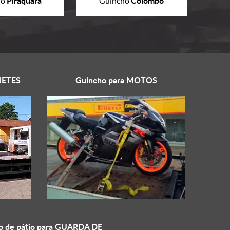
Piraquara
Colombo
ho
Guincho
ETES
Guincho para
MOTOS
o de pátio para
GUARDA DE