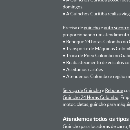
domingos.
ㅤㅤ• A Guinchos Curitiba realiza via
Precisa de
guincho
e
auto socorro
proporcionando um atendimento rá
ㅤㅤ• Reboque 24 horas Colombo no 
ㅤㅤ• Transporte de Máquinas Colom
ㅤㅤ• Troca de Pneu Colombo no Gab
ㅤㅤ• Reabastecimento de veículos c
ㅤㅤ• Aceitamos cartões
ㅤㅤ• Atendemos Colombo e região m
Serviço de Guincho
e
Reboque
com
Guincho 24 Horas Colombo
: Emp
motocicletas, guincho para máqui
Atendemos todos os tipos 
Guincho para locadoras de carro, 