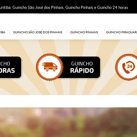
ritiba, Guincho São José dos Pinhais, Guincho Pinhais e Guincho 24 horas
IBA
GUINCHO SÃO JOSÉ DOS PINHAIS
GUINCHO PINHAIS
GUINCHO PIRAQUAR
NCHO
GUINCHO
ORAS
RÁPIDO