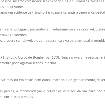
 pessoa, mesmo com motoristas experientes e cuidadosos. Nessas s
ões importantes.
após um acidente de trânsito, tanto para garantir a segurança de tod
m se feriu. Ligue o pisca-alerta imediatamente e, se possível, utili
ar novos acidentes.
, procure sair do veículo com segurança e vá para um local protegido
(192) ou o Corpo de Bombeiros (193). Nunca mova uma pessoa ferid
amente pode agravar lesões internas.
 vítimas ou em casos com danos materiais de grande monta, desen
partes, a recomendação é retirar os veículos da via para não atr
ível em muitos estados