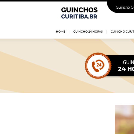
Guincho Cu
HOME
GUINCHO 24 HORAS
GUINCHO CURIT
GUI
24 H