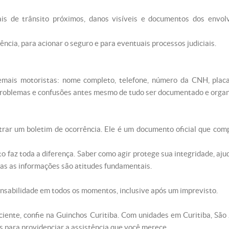
sinais de trânsito próximos, danos visíveis e documentos dos env
ncia, para acionar o seguro e para eventuais processos judiciais.
mais motoristas: nome completo, telefone, número da CNH, placa
r problemas e confusões antes mesmo de tudo ser documentado e organ
ar um boletim de ocorrência. Ele é um documento oficial que com
o faz toda a diferença. Saber como agir protege sua integridade, ajud
todas as informações são atitudes fundamentais.
nsabilidade em todos os momentos, inclusive após um imprevisto.
iciente, confie na Guinchos Curitiba. Com unidades em Curitiba, São
 para providenciar a assistência que você merece.