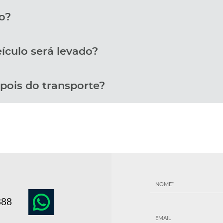
o?
ículo será levado?
pois do transporte?
888