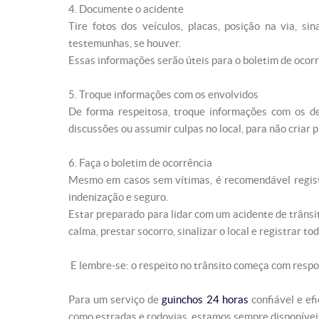
4. Documente o acidente
Tire fotos dos veículos, placas, posição na via, 
testemunhas, se houver.
Essas informações serão úteis para o boletim de ocorrê
5. Troque informações com os envolvidos
De forma respeitosa, troque informações com os de
discussões ou assumir culpas no local, para não cria
6. Faça o boletim de ocorrência
Mesmo em casos sem vítimas, é recomendável registr
indenização e seguro.
Estar preparado para lidar com um acidente de trânsit
calma, prestar socorro, sinalizar o local e registrar 
E lembre-se: o respeito no trânsito começa com respo
Para um serviço de
guinchos 24 horas
confiável e ef
como estradas e rodovias, estamos sempre disponíveis